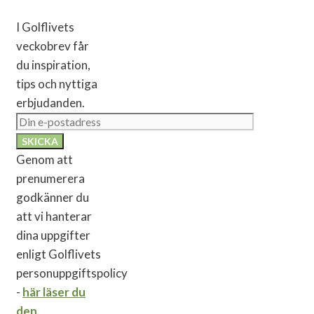
I Golflivets
veckobrev får
du inspiration,
tips och nyttiga
erbjudanden.
Genom att
prenumerera
godkänner du
att vi hanterar
dina uppgifter
enligt Golflivets
personuppgiftspolicy
-
här läser du
den
.