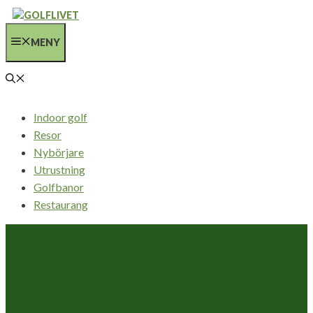
Hoppa
till
MENY
innehåll
Indoor golf
Resor
Nybörjare
Utrustning
Golfbanor
Restaurang