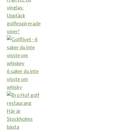
vinglas:
Upptäck
golfinspirerade
viner!
6 saker du inte
visste om
whisky
Här är
Stockholms
bästa