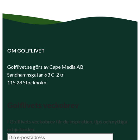
OM GOLFLIVET
Golflivet.se görs av Cape Media AB
Sandhamnsgatan 63 C, 2 tr
115 28 Stockholm
Golflivets veckobrev
I Golflivets veckobrev får du inspiration, tips och nyttiga
erbjudanden.