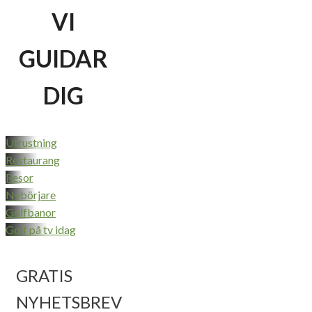
VI
GUIDAR
DIG
Utrustning
Restaurang
Resor
Nybörjare
Golfbanor
Golf på tv idag
GRATIS
NYHETSBREV