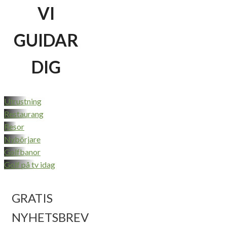
VI
GUIDAR
DIG
Utrustning
Restaurang
Resor
Nybörjare
Golfbanor
Golf på tv idag
GRATIS
NYHETSBREV