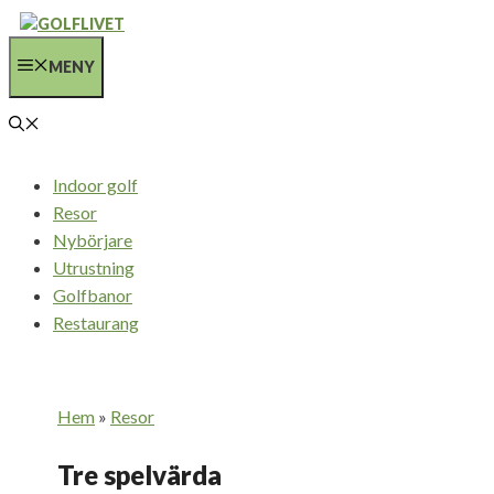
Hoppa
till
MENY
innehåll
Indoor golf
Resor
Nybörjare
Utrustning
Golfbanor
Restaurang
Hem
»
Resor
Tre spelvärda