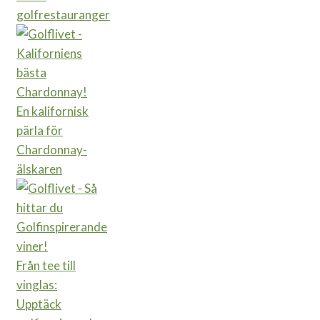
golfrestauranger
En kalifornisk
pärla för
Chardonnay-
älskaren
Från tee till
vinglas:
Upptäck