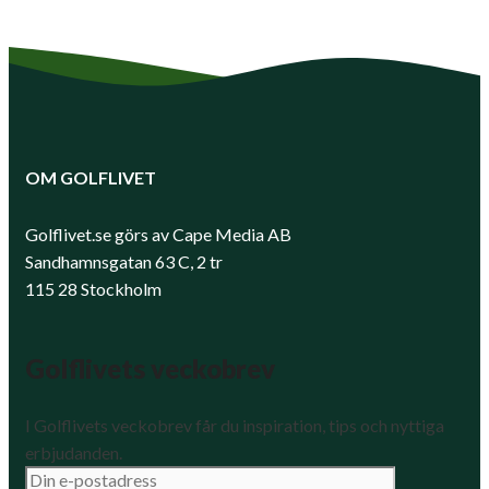
OM GOLFLIVET
Golflivet.se görs av Cape Media AB
Sandhamnsgatan 63 C, 2 tr
115 28 Stockholm
Golflivets veckobrev
I Golflivets veckobrev får du inspiration, tips och nyttiga
erbjudanden.