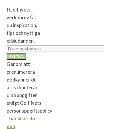
I Golflivets
veckobrev får
du inspiration,
tips och nyttiga
erbjudanden.
Genom att
prenumerera
godkänner du
att vi hanterar
dina uppgifter
enligt Golflivets
personuppgiftspolicy
-
här läser du
den
.