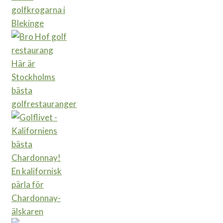
golfkrogarna i
Blekinge
Här är
Stockholms
bästa
golfrestauranger
En kalifornisk
pärla för
Chardonnay-
älskaren