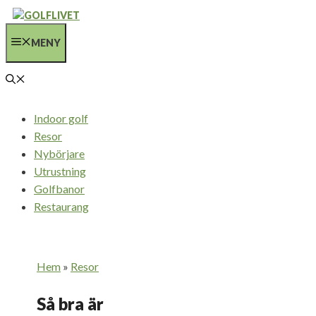
Hoppa
till
MENY
innehåll
Indoor golf
Resor
Nybörjare
Utrustning
Golfbanor
Restaurang
Hem
»
Resor
Så bra är