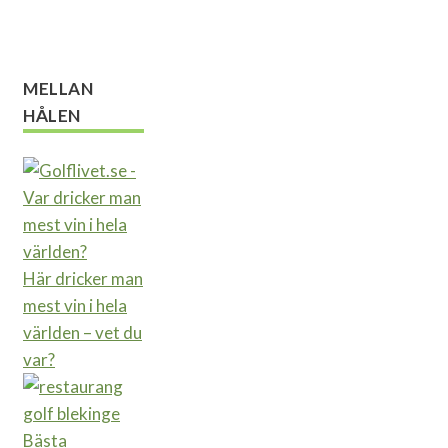
MELLAN
HÅLEN
Här dricker man
mest vin i hela
världen – vet du
var?
Bästa