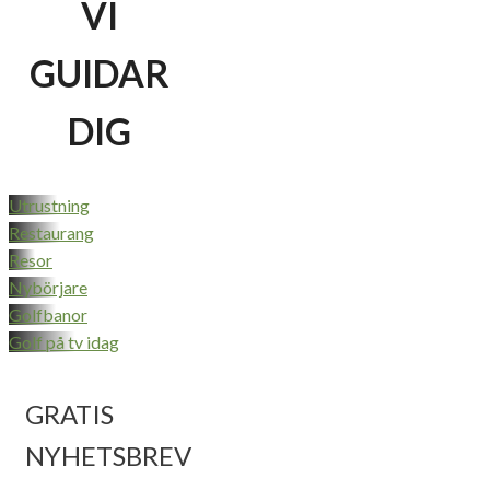
VI
GUIDAR
DIG
Utrustning
Restaurang
Resor
Nybörjare
Golfbanor
Golf på tv idag
GRATIS
NYHETSBREV