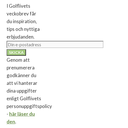
I Golflivets
veckobrev får
du inspiration,
tips och nyttiga
erbjudanden.
Genom att
prenumerera
godkänner du
att vi hanterar
dina uppgifter
enligt Golflivets
personuppgiftspolicy
-
här läser du
den
.