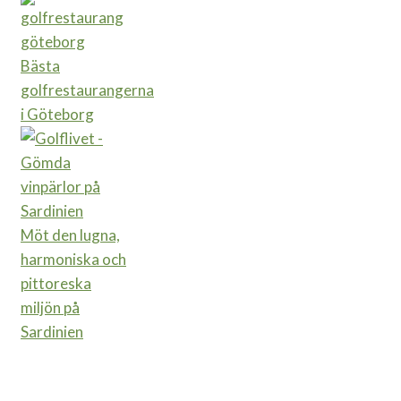
Bästa
golfrestaurangerna
i Göteborg
Möt den lugna,
harmoniska och
pittoreska
miljön på
Sardinien