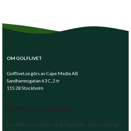
OM GOLFLIVET
Golflivet.se görs av Cape Media AB
Sandhamnsgatan 63 C, 2 tr
115 28 Stockholm
Golflivets veckobrev
I Golflivets veckobrev får du inspiration, tips och nyttiga