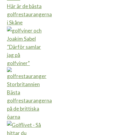
Här är de bästa
golfrestaurangerna
i Skåne
”Därför samlar
jag på
golfviner”
Bästa
golfrestaurangerna
på de brittiska
öarna