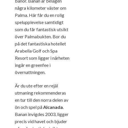
banor. Banan är belägen
några kilometer väster om
Palma. Här får du en rolig
spelupplevelse samtidigt
som du får fantastisk utsikt
över Palmabukten. Bor du
på det fantastiska hotellet
Arabella Golf och Spa
Resort som ligger i närheten
ingår en greenfee i
övernattningen.
Är du ute efter en rejäl
utmaning rekommenderas
en tur till den norra delen av
ön och spel på
Alcanada
.
Banan invigdes 2003, ligger
precis vid havet och bjuder