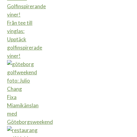
Från tee till
vinglas:
Upptäck
golfinspirerade
viner!
Fixa
Miamikänslan
med
Göteborgsweekend