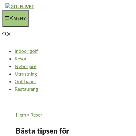
Hoppa
till
MENY
innehåll
Indoor golf
Resor
Nybörjare
Utrustning
Golfbanor
Restaurang
Hem
»
Resor
Bästa tipsen för