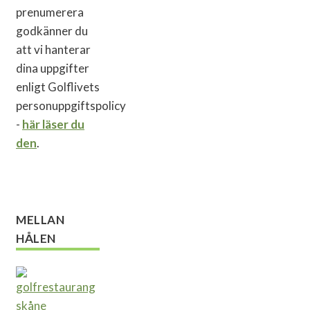
prenumerera
godkänner du
att vi hanterar
dina uppgifter
enligt Golflivets
personuppgiftspolicy
-
här läser du
den
.
MELLAN
HÅLEN