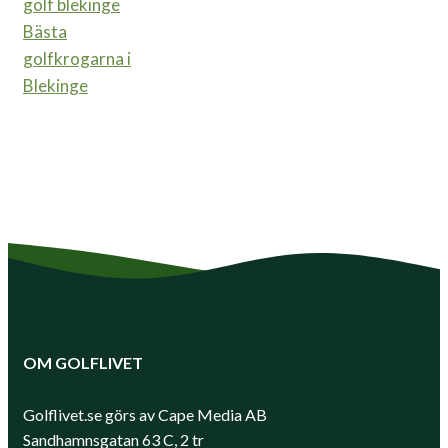
Bästa
golfkrogarna i
Blekinge
OM GOLFLIVET
Golflivet.se görs av Cape Media AB
Sandhamnsgatan 63 C, 2 tr