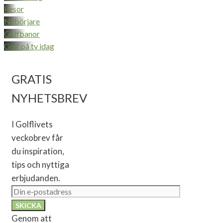
Resor
Nybörjare
Golfbanor
Golf på tv idag
GRATIS
NYHETSBREV
I Golflivets
veckobrev får
du inspiration,
tips och nyttiga
erbjudanden.
Genom att