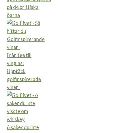
på de brittiska
öarna
Från tee till
vinglas:
Upptäck
golfinspirerade
viner!
6 saker du inte