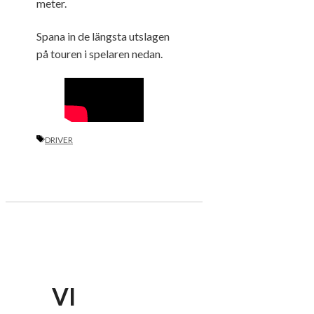
meter.
Spana in de längsta utslagen
på touren i spelaren nedan.
ETIKETTER
DRIVER
VI