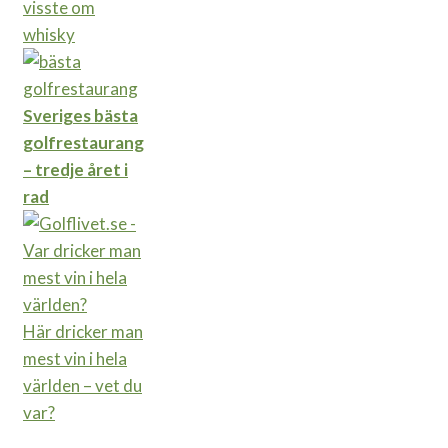
visste om
whisky
Sveriges bästa
golfrestaurang
– tredje året i
rad
Här dricker man
mest vin i hela
världen – vet du
var?