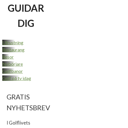
GUIDAR
DIG
Utrustning
Restaurang
Resor
Nybörjare
Golfbanor
Golf på tv idag
GRATIS
NYHETSBREV
I Golflivets