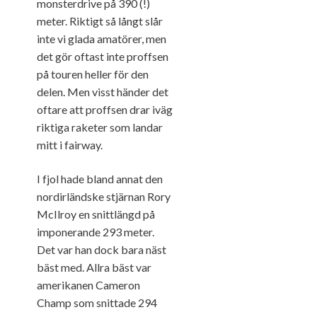
monsterdrive på 390 (!)
meter. Riktigt så långt slår
inte vi glada amatörer, men
det gör oftast inte proffsen
på touren heller för den
delen. Men visst händer det
oftare att proffsen drar iväg
riktiga raketer som landar
mitt i fairway.
I fjol hade bland annat den
nordirländske stjärnan Rory
McIlroy en snittlängd på
imponerande 293 meter.
Det var han dock bara näst
bäst med. Allra bäst var
amerikanen Cameron
Champ som snittade 294