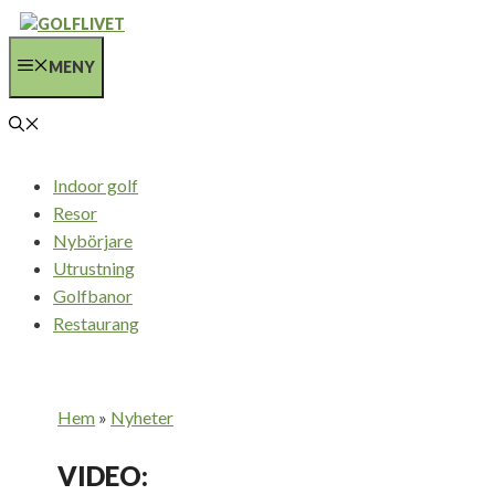
Hoppa
till
MENY
innehåll
Indoor golf
Resor
Nybörjare
Utrustning
Golfbanor
Restaurang
Hem
»
Nyheter
VIDEO: