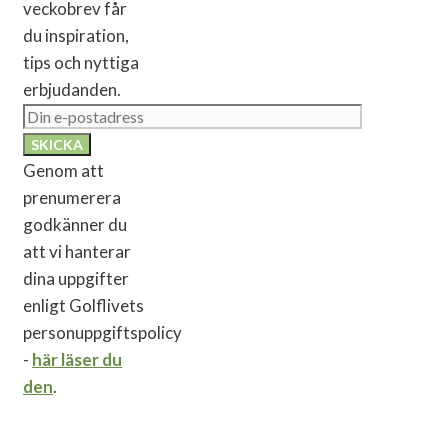
veckobrev får
du inspiration,
tips och nyttiga
erbjudanden.
Genom att
prenumerera
godkänner du
att vi hanterar
dina uppgifter
enligt Golflivets
personuppgiftspolicy
-
här läser du
den
.