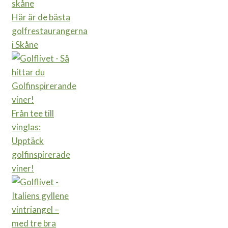
Här är de bästa
golfrestaurangerna
i Skåne
Från tee till
vinglas:
Upptäck
golfinspirerade
viner!