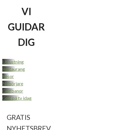
VI
GUIDAR
DIG
Utrustning
Restaurang
Resor
Nybörjare
Golfbanor
Golf på tv idag
GRATIS
NYHETSBREV