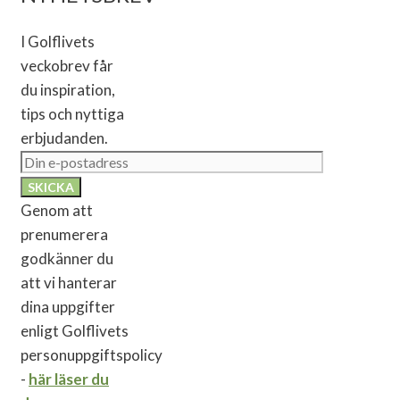
I Golflivets
veckobrev får
du inspiration,
tips och nyttiga
erbjudanden.
Genom att
prenumerera
godkänner du
att vi hanterar
dina uppgifter
enligt Golflivets
personuppgiftspolicy
-
här läser du