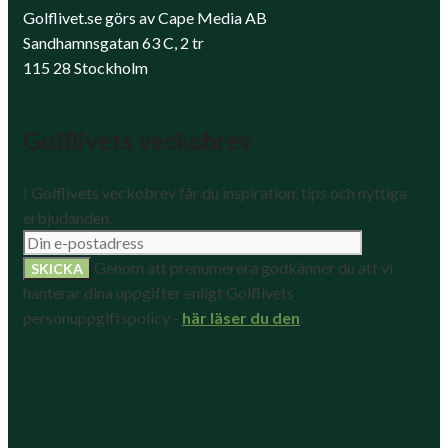
Golflivet.se görs av Cape Media AB
Sandhamnsgatan 63 C, 2 tr
115 28 Stockholm
Golflivets veckobrev
I Golflivets veckobrev får du inspiration, tips och nyttiga
erbjudanden.
Genom att prenumerera godkänner du att vi
hanterar dina uppgifter enligt Golflivets
personuppgiftspolicy -
här läser du den
.