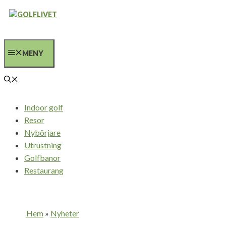
Hoppa
till
innehåll
MENY
Indoor golf
Resor
Nybörjare
Utrustning
Golfbanor
Restaurang
Hem
»
Nyheter