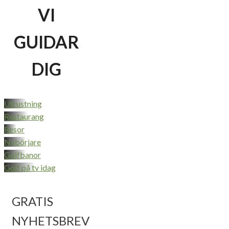
VI
GUIDAR
DIG
Utrustning
Restaurang
Resor
Nybörjare
Golfbanor
Golf på tv idag
GRATIS
NYHETSBREV