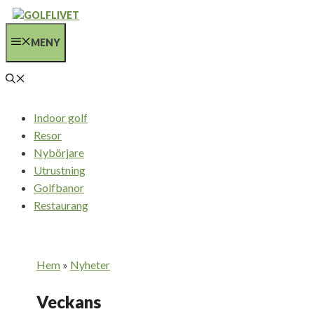
Hoppa
till
MENY
innehåll
Indoor golf
Resor
Nybörjare
Utrustning
Golfbanor
Restaurang
Hem
»
Nyheter
Veckans