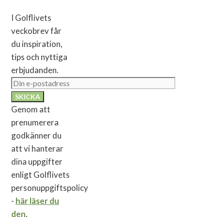
I Golflivets
veckobrev får
du inspiration,
tips och nyttiga
erbjudanden.
Genom att
prenumerera
godkänner du
att vi hanterar
dina uppgifter
enligt Golflivets
personuppgiftspolicy
-
här läser du
den
.