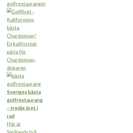
golfrestauranger
En kalifornisk
pärla för
Chardonnay-
älskaren
Sveriges bästa
golfrestaurang
– tredje året i
rad
Här är
Smålands två