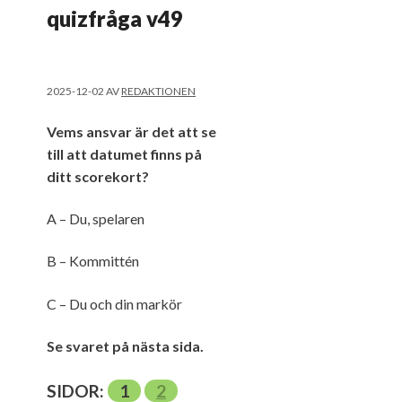
quizfråga v49
2025-12-02
AV
REDAKTIONEN
Vems ansvar är det att se
till att datumet finns på
ditt scorekort?
A – Du, spelaren
B – Kommittén
C – Du och din markör
Se svaret på nästa sida.
SIDOR:
1
2