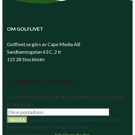
OM GOLFLIVET
Golflivet.se görs av Cape Media AB
Sandhamnsgatan 63 C, 2 tr
115 28 Stockholm
Golflivets veckobrev
I Golflivets veckobrev får du inspiration, tips och nyttiga
erbjudanden.
Genom att prenumerera godkänner du att vi
hanterar dina uppgifter enligt Golflivets
personuppgiftspolicy -
här läser du den
.