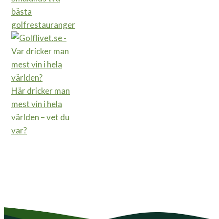
bästa
golfrestauranger
Här dricker man
mest vin i hela
världen – vet du
var?