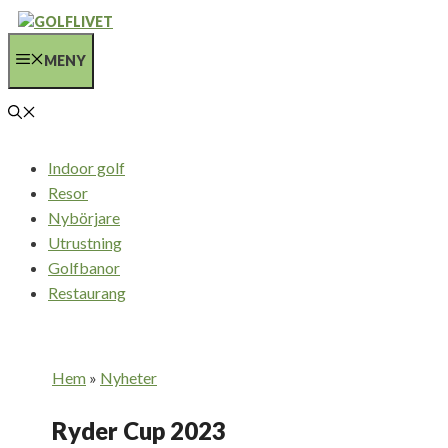
Hoppa
till
MENY
innehåll
Indoor golf
Resor
Nybörjare
Utrustning
Golfbanor
Restaurang
Hem
»
Nyheter
Ryder Cup 2023