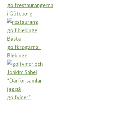
golfrestaurangerna
i Göteborg
Bästa
golfkrogarna i
Blekinge
”Därför samlar
jag på
golfviner”