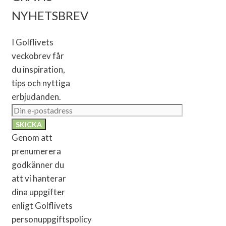
NYHETSBREV
I Golflivets
veckobrev får
du inspiration,
tips och nyttiga
erbjudanden.
Genom att
prenumerera
godkänner du
att vi hanterar
dina uppgifter
enligt Golflivets
personuppgiftspolicy