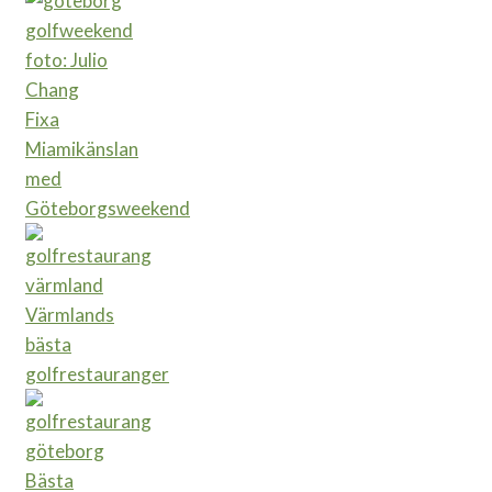
Fixa
Miamikänslan
med
Göteborgsweekend
Värmlands
bästa
golfrestauranger
Bästa