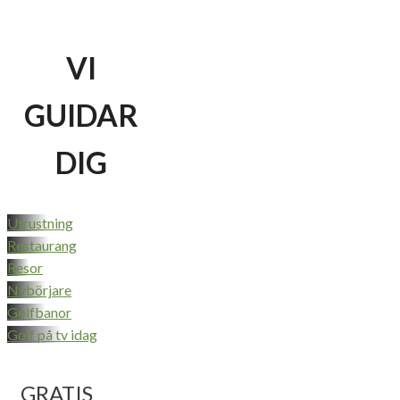
VI
GUIDAR
DIG
Utrustning
Restaurang
Resor
Nybörjare
Golfbanor
Golf på tv idag
GRATIS