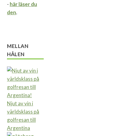
-
här läser du
den
.
MELLAN
HÅLEN
Njut av vin i
världsklass på
golfresan till
Argentina