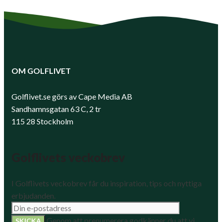
OM GOLFLIVET
Golflivet.se görs av Cape Media AB
Sandhamnsgatan 63 C, 2 tr
115 28 Stockholm
Golflivets veckobrev
I Golflivets veckobrev får du inspiration, tips och nyttiga
erbjudanden.
Genom att prenumerera godkänner du att vi