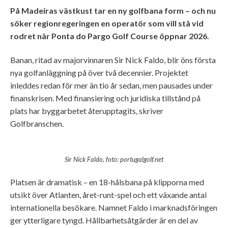
På Madeiras västkust tar en ny golfbana form – och nu
söker regionregeringen en operatör som vill stå vid
rodret när Ponta do Pargo Golf Course öppnar 2026.
Banan, ritad av majorvinnaren Sir Nick Faldo, blir öns första
nya golfanläggning på över två decennier. Projektet
inleddes redan för mer än tio år sedan, men pausades under
finanskrisen. Med finansiering och juridiska tillstånd på
plats har byggarbetet återupptagits, skriver
Golfbranschen.
Sir Nick Faldo, foto: portugalgolf.net
Platsen är dramatisk – en 18-hålsbana på klipporna med
utsikt över Atlanten, året-runt-spel och ett växande antal
internationella besökare. Namnet Faldo i marknadsföringen
ger ytterligare tyngd. Hållbarhetsåtgärder är en del av