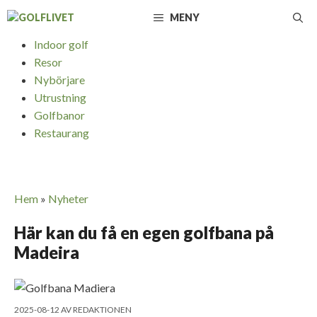
Hoppa
MENY
till
innehåll
Indoor golf
Resor
Nybörjare
Utrustning
Golfbanor
Restaurang
Hem
»
Nyheter
Här kan du få en egen golfbana på
Madeira
2025-08-12
AV
REDAKTIONEN