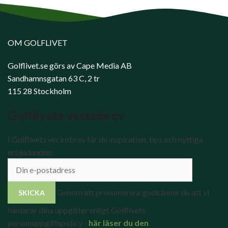
OM GOLFLIVET
Golflivet.se görs av Cape Media AB
Sandhamnsgatan 63 C, 2 tr
115 28 Stockholm
Golflivets veckobrev
I Golflivets veckobrev får du inspiration, tips och nyttiga
erbjudanden.
Genom att prenumerera godkänner du att vi
hanterar dina uppgifter enligt Golflivets
personuppgiftspolicy -
här läser du den
.