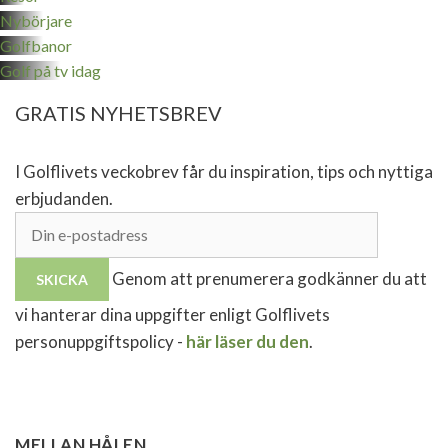
Nybörjare
Golfbanor
Golf på tv idag
GRATIS NYHETSBREV
I Golflivets veckobrev får du inspiration, tips och nyttiga
erbjudanden.
Genom att prenumerera godkänner du att
vi hanterar dina uppgifter enligt Golflivets
personuppgiftspolicy -
här läser du den
.
MELLAN HÅLEN