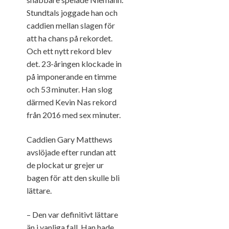
Stundtals joggade han och
caddien mellan slagen för
att ha chans på rekordet.
Och ett nytt rekord blev
det. 23-åringen klockade in
på imponerande en timme
och 53 minuter. Han slog
därmed Kevin Nas rekord
från 2016 med sex minuter.
Caddien Gary Matthews
avslöjade efter rundan att
de plockat ur grejer ur
bagen för att den skulle bli
lättare.
– Den var definitivt lättare
än i vanliga fall. Han hade