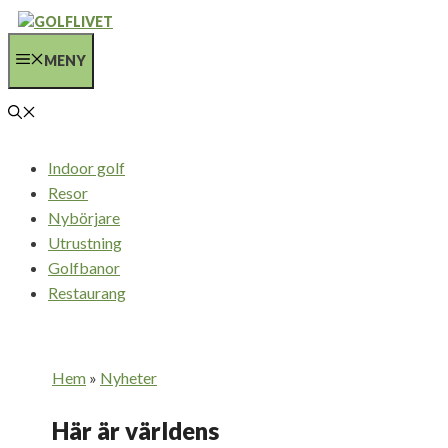
Hoppa
till
MENY
innehåll
Indoor golf
Resor
Nybörjare
Utrustning
Golfbanor
Restaurang
Hem
»
Nyheter
Här är världens