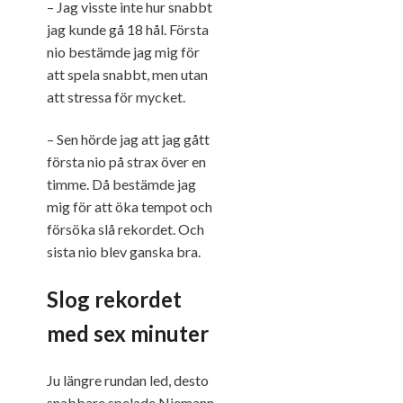
– Jag visste inte hur snabbt
jag kunde gå 18 hål. Första
nio bestämde jag mig för
att spela snabbt, men utan
att stressa för mycket.
– Sen hörde jag att jag gått
första nio på strax över en
timme. Då bestämde jag
mig för att öka tempot och
försöka slå rekordet. Och
sista nio blev ganska bra.
Slog rekordet
med sex minuter
Ju längre rundan led, desto
snabbare spelade Niemann.