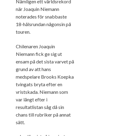
Nämligen ett världsrekord
när Joaquin Niemann
noterades för snabbaste
18-hålsrundan någonsin på
touren.
Chilenaren Joaquin
Niemann fick ge sig ut
ensam på det sista varvet på
grund av att hans
medspelare Brooks Koepka
tvingats bryta efter en
vristskada. Niemann som
var långt efter i
resultatlistan såg då sin
chans till rubriker på annat
sätt.