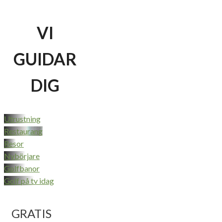
VI
GUIDAR
DIG
Utrustning
Restaurang
Resor
Nybörjare
Golfbanor
Golf på tv idag
GRATIS