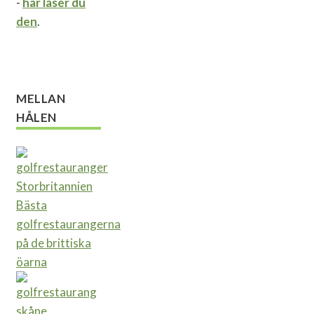
-
här läser du
den
.
MELLAN
HÅLEN
Bästa
golfrestaurangerna
på de brittiska
öarna