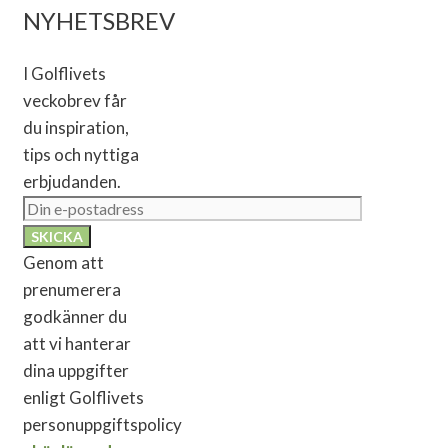
NYHETSBREV
I Golflivets
veckobrev får
du inspiration,
tips och nyttiga
erbjudanden.
Genom att
prenumerera
godkänner du
att vi hanterar
dina uppgifter
enligt Golflivets
personuppgiftspolicy