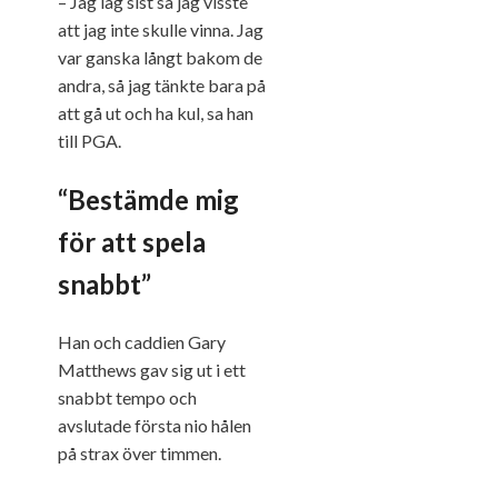
– Jag låg sist så jag visste
att jag inte skulle vinna. Jag
var ganska långt bakom de
andra, så jag tänkte bara på
att gå ut och ha kul, sa han
till PGA.
“Bestämde mig
för att spela
snabbt”
Han och caddien Gary
Matthews gav sig ut i ett
snabbt tempo och
avslutade första nio hålen
på strax över timmen.