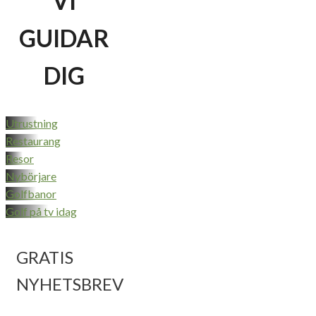
VI
GUIDAR
DIG
Utrustning
Restaurang
Resor
Nybörjare
Golfbanor
Golf på tv idag
GRATIS
NYHETSBREV