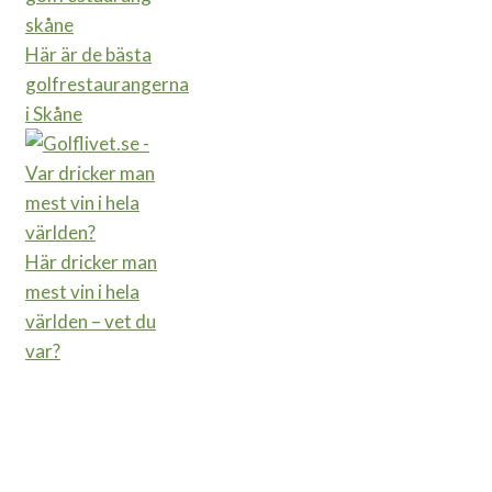
Här är de bästa
golfrestaurangerna
i Skåne
Här dricker man
mest vin i hela
världen – vet du
var?