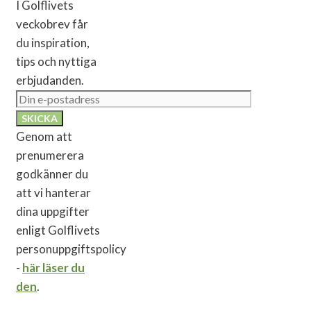
I Golflivets
veckobrev får
du inspiration,
tips och nyttiga
erbjudanden.
Genom att
prenumerera
godkänner du
att vi hanterar
dina uppgifter
enligt Golflivets
personuppgiftspolicy
-
här läser du
den
.