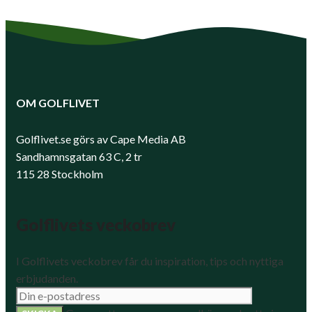
OM GOLFLIVET
Golflivet.se görs av Cape Media AB
Sandhamnsgatan 63 C, 2 tr
115 28 Stockholm
Golflivets veckobrev
I Golflivets veckobrev får du inspiration, tips och nyttiga
erbjudanden.