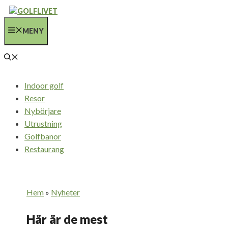
Hoppa
till
MENY
innehåll
Indoor golf
Resor
Nybörjare
Utrustning
Golfbanor
Restaurang
Hem
»
Nyheter
Här är de mest