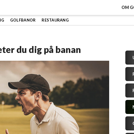
OM G
NG
GOLFBANOR
RESTAURANG
eter du dig på banan