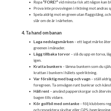
Ropa
”FORE!”
vid minsta risk att någon kan bl
Prova inte provsvingen i riktning mot andras s
Spela aldrig mot en green utan flaggstång, och
slår om de är i närheten.
4. Ta hand om banan
Laga nedslagsmärken
– ett lagat märke åter
greenen i månader.
Lägg tillbaka torvor
– slå du upp en torva, lä
igen.
Kratta bunkern
– lämna bunkern som du själv 
krattan i bunkern i hålets spelriktning.
Var försiktig med bag och vagn
– ställ aldr
foregreen. Ta omvägen runt bunkrar och käns
Håll rent
– använd papperskorgar och återvinni
bagen tills vidare.
Kör golfbil med omtanke
– följ klubbens reg
och respektera skyltar eller GPS-begränsning