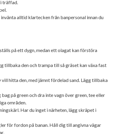
i träffad.
pel.
 invänta alltid klartecken från banpersonal innan du
ställs på ett dygn, medan ett olagat kan förstöra
gg tillbaka den och trampa till så gräset kan växa fast
vill hitta den, med jämnt fördelad sand. Lägg tillbaka
ig bag på green och dra inte vagn över green, tee eller
liga områden.
ngskärl. Har du inget i närheten, lägg skräpet i
ler för fordon på banan. Håll dig till angivna vägar
ar.