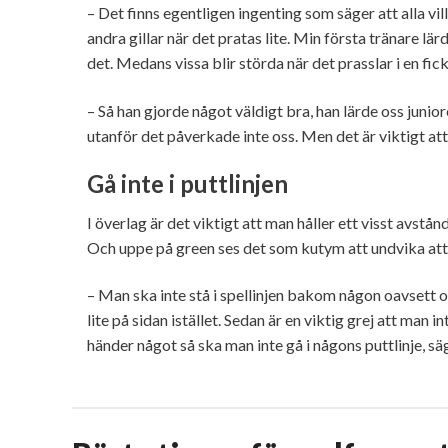
– Det finns egentligen ingenting som säger att alla vill
andra gillar när det pratas lite. Min första tränare lä
det. Medans vissa blir störda när det prasslar i en fic
– Så han gjorde något väldigt bra, han lärde oss junio
utanför det påverkade inte oss. Men det är viktigt att
Gå inte i puttlinjen
I överlag är det viktigt att man håller ett visst avstån
Och uppe på green ses det som kutym att undvika att g
– Man ska inte stå i spellinjen bakom någon oavsett o
lite på sidan istället. Sedan är en viktig grej att man 
händer något så ska man inte gå i någons puttlinje, sä