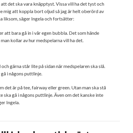
 att det ska vara knäpptyst. Vissa vill ha det tyst och
rde mig att koppla bort oljud så jag är helt oberörd av
ka liksom, säger Ingela och fortsätter:
rer att bara gå in i vår egen bubbla. Det som hände
 man kollar av hur medspelarna vill ha det.
d och gärna står lite på sidan när medspelaren ska slå.
å i någons puttlinje.
m det är på tee, fairway eller green. Utan man ska stå
inte ska gå i någons puttlinje. Även om det kanske inte
ger Ingela.