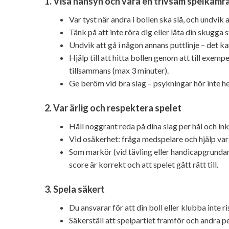
1. Visa hänsyn och vara en trivsam spelkamr
Var tyst när andra i bollen ska slå, och undvik
Tänk på att inte röra dig eller låta din skugga 
Undvik att gå i någon annans puttlinje – det ka
Hjälp till att hitta bollen genom att till exem
tillsammans (max 3 minuter).
Ge beröm vid bra slag – psykningar hör inte h
2. Var ärlig och respektera spelet
Håll noggrant reda på dina slag per hål och ink
Vid osäkerhet: fråga medspelare och hjälp vara
Som markör (vid tävling eller handicapgrundan
score är korrekt och att spelet gått rätt till.
3. Spela säkert
Du ansvarar för att din boll eller klubba inte r
Säkerställ att spelpartiet framför och andra pe