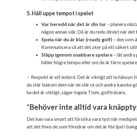
5. Håll uppe tempot i spelet
Var beredd när det är din tur
– planera nästa
någon annan slår. Då är du redo direkt när det bl
Spela när du är klar (ready golf)
– den som är
Kommunicera så att det sker på ett säkert sätt
Släpp igenom snabbare spelare
– låt andra
håller högre tempo eller om de är färre spelare
–
Respekt är ett ledord. Det är viktigt att ta hänsyn 
du står bakom dem när de slår ut och andra kanske gör 
ha det är viktigt, säger Ingela Tisén, golftränare.
”
Behöver inte alltid vara knäppty
Det kan vara smart att försöka vara tyst när medspela
att det finns de som föredrar om det är lite ljud i bak