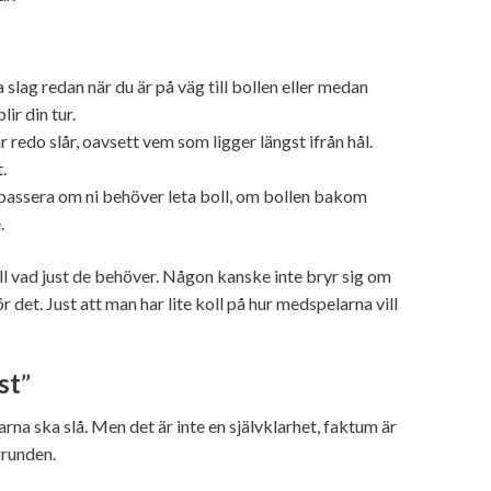
 slag redan när du är på väg till bollen eller medan
ir din tur.
 redo slår, oavsett vem som ligger längst ifrån hål.
.
 passera om ni behöver leta boll, om bollen bakom
.
till vad just de behöver. Någon kanske inte bryr sig om
det. Just att man har lite koll på hur medspelarna vill
st
”
rna ska slå. Men det är inte en självklarhet, faktum är
grunden.