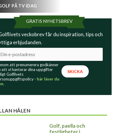
GOLF PÅ TV IDAG
GRATIS NYHETSBREV
 Golflivets veckobrev får du inspiration, tips och
yttiga erbjudanden.
nom att prenumerera godkänner
 att vi hanterar dina uppgifter
ligt Golflivets
rsonuppgiftspolicy -
här läser du
en
.
LLAN HÅLEN
Golf, paella och
festligheter i