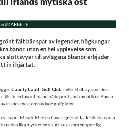
ill Irlands mytiska öst
SAMARBETE
e grönt fält bär spår av legender, högkungar
ckra banor, utan en hel upplevelse som
ka slottsvyer till avlägsna öbanor erbjuder
t in i hjärtat.
ligger
County Louth Golf Club
– eller Baltray, som den
ka sjön är en favorit bland både proffs och amatörer. Banan
 av Irlands mest omhuldade golfpärlor.
revskapet Meath. Med en bana signerad Jack Nicklaus och
ir rundan lika mycket en visuell resa som en sportlig