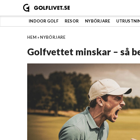
Hoppa
till
innehåll
INDOOR GOLF
RESOR
NYBÖRJARE
UTRUSTNI
HEM
»
NYBÖRJARE
Golfvettet minskar – så b