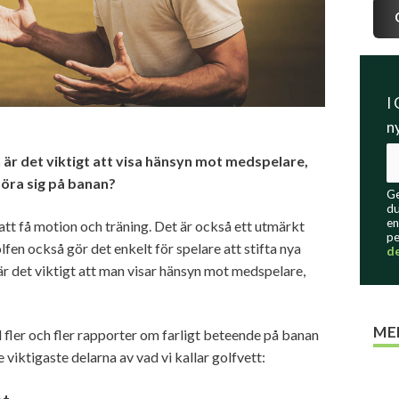
I
n
 är det viktigt att visa hänsyn mot medspelare,
öra sig på banan?
Ge
du
en
t att få motion och träning. Det är också ett utmärkt
pe
olfen också gör det enkelt för spelare att stifta nya
d
är det viktigt att man visar hänsyn mot medspelare,
ME
l fler och fler rapporter om farligt beteende på banan
 viktigaste delarna av vad vi kallar golfvett: