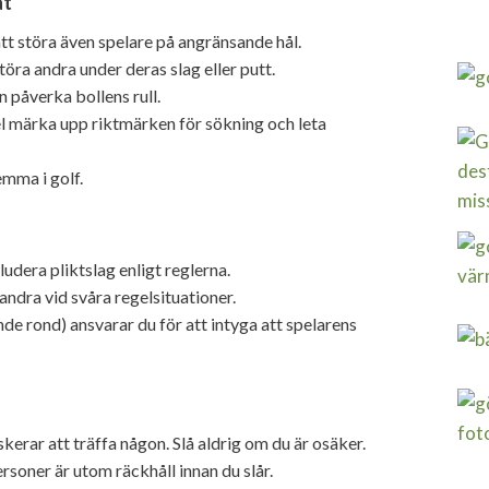
at
 att störa även spelare på angränsande hål.
störa andra under deras slag eller putt.
n påverka bollens rull.
pel märka upp riktmärken för sökning och leta
emma i golf.
ludera pliktslag enligt reglerna.
ndra vid svåra regelsituationer.
de rond) ansvarar du för att intyga att spelarens
iskerar att träffa någon. Slå aldrig om du är osäker.
rsoner är utom räckhåll innan du slår.