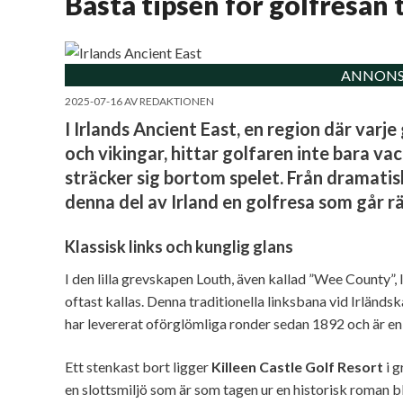
Bästa tipsen för golfresan t
ANNONS
2025-07-16
AV
REDAKTIONEN
I Irlands Ancient East, en region där varj
och vikingar, hittar golfaren inte bara va
sträcker sig bortom spelet. Från dramatis
denna del av Irland en golfresa som går rät
Klassisk links och kunglig glans
I den lilla grevskapen Louth, även kallad ”Wee County”, 
oftast kallas. Denna traditionella linksbana vid Irländs
har levererat oförglömliga ronder sedan 1892 och är en
Ett stenkast bort ligger
Killeen Castle Golf Resort
i g
en slottsmiljö som är som tagen ur en historisk roman bl