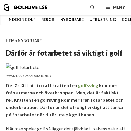
Hoppa
MENY
till
innehåll
INDOOR GOLF
RESOR
NYBÖRJARE
UTRUSTNING
GOL
HEM
»
NYBÖRJARE
Därför är fotarbetet så viktigt i golf
2024-10-21
AV
ADAM BORG
Det är lätt att tro att kraften i en
golfsving
kommer
från armarna och överkroppen. Men, det är faktiskt
fel. Kraften i en golfsving kommer från fotarbetet och
underkroppen. Därför är det otroligt viktigt att tänka
på fotarbetet när du är ute på golfbanan.
När man spelar golf så ligger det självklart i sakens natur att