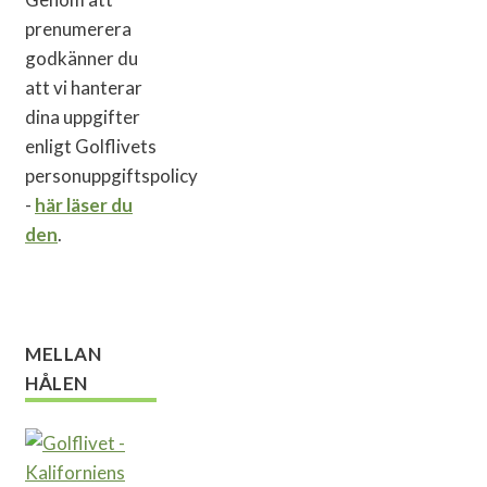
prenumerera
godkänner du
att vi hanterar
dina uppgifter
enligt Golflivets
personuppgiftspolicy
-
här läser du
den
.
MELLAN
HÅLEN