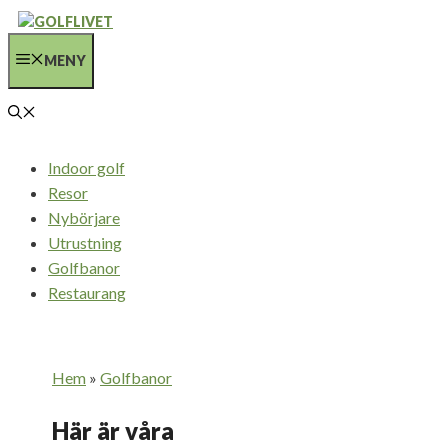
Hoppa
till
MENY
innehåll
Indoor golf
Resor
Nybörjare
Utrustning
Golfbanor
Restaurang
Hem
»
Golfbanor
Här är våra