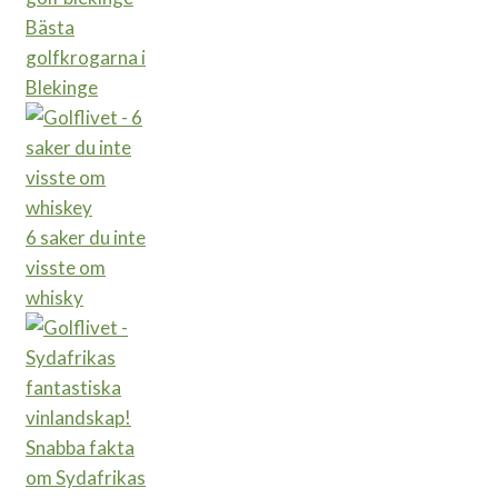
Bästa
golfkrogarna i
Blekinge
6 saker du inte
visste om
whisky
Snabba fakta
om Sydafrikas