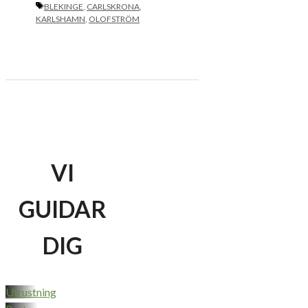
ETIKETTER
BLEKINGE
,
CARLSKRONA
,
KARLSHAMN
,
OLOFSTRÖM
VI
GUIDAR
DIG
Utrustning