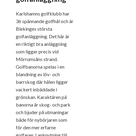
Karlshamns golfklubb har
36 spännande golfhål och är
Blekinges största
golfanläggning. Det här är
en riktigt bra anläggning
som ligger precis vid
Mörrumsåns strand.
Golfbanorna spelas i en
blandning av löv- och
barrskog där hålen ligger
vackert inbäddade i
grönskan. Karaktären på
banorna är skog- och park
och bjuder på utmaningar
både för nybörjaren som
för den mer erfarne
golfaren. I anknytning till