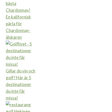
En kalifornisk
pärla för
Chardonnay-
älskaren
Gillar du vin och
golf? Här är 5
destinationer
du inte får
missa!