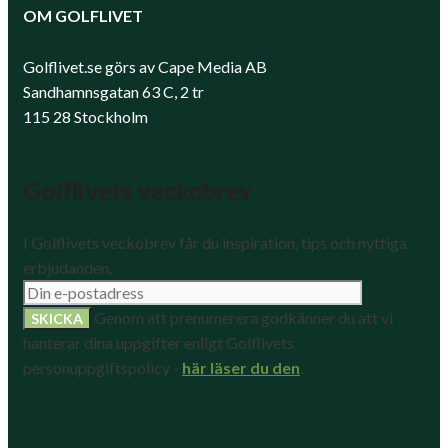
OM GOLFLIVET
Golflivet.se görs av Cape Media AB
Sandhamnsgatan 63 C, 2 tr
115 28 Stockholm
Golflivets veckobrev
I Golflivets veckobrev får du inspiration, tips och nyttiga
erbjudanden.
Genom att prenumerera godkänner du att vi
hanterar dina uppgifter enligt Golflivets
personuppgiftspolicy -
här läser du den
.