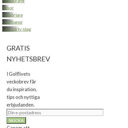
Restaurang
Resor
Nybörjare
Golfbanor
Golf på tv idag
GRATIS
NYHETSBREV
I Golflivets
veckobrev får
du inspiration,
tips och nyttiga
erbjudanden.
Genom att