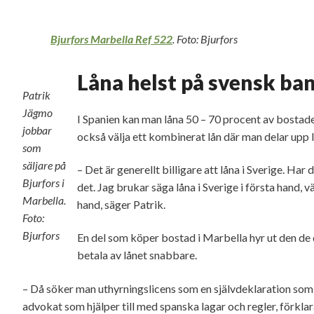
Bjurfors Marbella Ref 522
. Foto: Bjurfors
Låna helst på svensk ba
Patrik
Jägmo
I Spanien kan man låna 50 – 70 procent av bosta
jobbar
också välja ett kombinerat lån där man delar upp 
som
säljare på
– Det är generellt billigare att låna i Sverige. Ha
Bjurfors i
det. Jag brukar säga låna i Sverige i första hand, v
Marbella.
hand, säger Patrik.
Foto:
Bjurfors
En del som köper bostad i Marbella hyr ut den de de
betala av lånet snabbare.
– Då söker man uthyrningslicens som en självdeklaration som
advokat som hjälper till med spanska lagar och regler, förkla