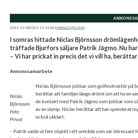
ANNONSSA
2021-11-08
2021-11-01
AV
HARALD NYLUND
I somras hittade Niclas Björnsson drömlägenhe
träffade Bjurfors säljare Patrik Jägmo. Nu har
– Vi har prickat in precis det vi vill ha, berättar
Annonssamarbete
Niclas Björnsson jobbar som golfinstruktör på Sol
berättar att familjen länge drömt om att ha en 
Niclas
de kontakt med Patrik Jägmo som jobbar som sä
Björnsson.
av en slump. Niclas berättar att han spenderat m
Foto:
också såklart.
Privat
– Patrik valde ut fem objekt i ett område som var intressant f