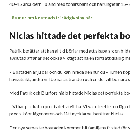
40–45 årsåldern, ibland med tonårsbarn och har ungefär 15–20
Läs mer om kostnadsfri rådgivning här
Niclas hittade det perfekta b
Patrik berättar att han alltid börjar med att skapa sig en bild
avslutad affär är det också viktigt att ha en fortsatt dialog
– Bostaden är ju där och du kan inreda den hur du vill, men köpe
havsutsikt, andra vill bo nära stranden och en del vill bo nära 
Med Patrik och Bjurfors hjälp hittade Niclas det perfekta bo
– Vi har prickat in precis det vi vill ha. Vi var ute efter en lä
precis köpt lägenheten och fått nycklarna, berättar Niclas.
Den nya semesterbostaden kommer bli familjens fristad för v