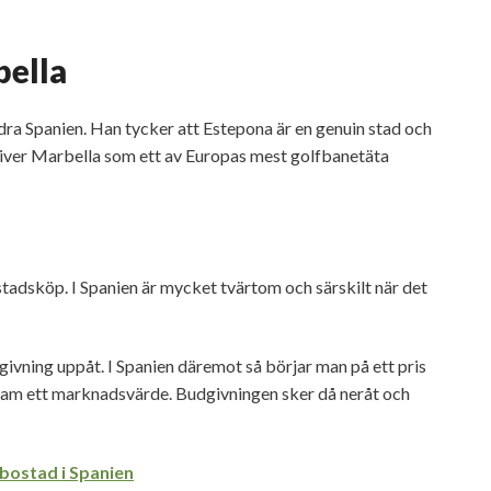
bella
ödra Spanien. Han tycker att Estepona är en genuin stad och
iver Marbella som ett av Europas mest golfbanetäta
tadsköp. I Spanien är mycket tvärtom och särskilt när det
givning uppåt. I Spanien däremot så börjar man på ett pris
 fram ett marknadsvärde. Budgivningen sker då neråt och
 bostad i Spanien