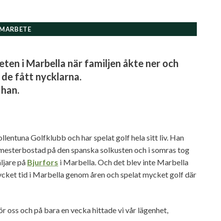
MARBETE
ten i Marbella när familjen åkte ner och
 de fått nycklarna.
 han.
lentuna Golfklubb och har spelat golf hela sitt liv. Han
semesterbostad på den spanska solkusten och i somras tog
ljare på
Bjurfors
i Marbella. Och det blev inte Marbella
ycket tid i Marbella genom åren och spelat mycket golf där
ör oss och på bara en vecka hittade vi vår lägenhet,