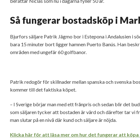
berättar Niclas som nu i dagarna fyller 50 år.
Så fungerar bostadsköp i Mar
Bjurfors säljare Patrik Jägmo bor i Estepona i Andalusien i s
bara 15 minuter bort ligger hamnen Puerto Banús. Han beskr
områden med ungefär 60 golfbanor.
Patrik redogör för skillnader mellan spanska och svenska bos
kommer till det faktiska köpet.
– I Sverige börjar man med ett frånpris och sedan blir det bud
som säljaren tycker att bostaden är värd och därefter tar vi
man slutar på en nivå där kund och säljare är nöjda.
Klicka här för att läsa mer om hur det fungerar att köpa