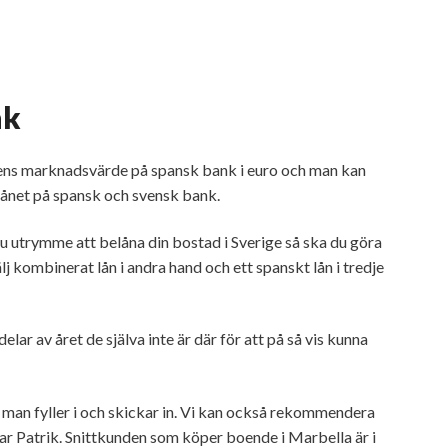
nk
dens marknadsvärde på spansk bank i euro och man kan
lånet på spansk och svensk bank.
r du utrymme att belåna din bostad i Sverige så ska du göra
älj kombinerat lån i andra hand och ett spanskt lån i tredje
lar av året de själva inte är där för att på så vis kunna
 man fyller i och skickar in. Vi kan också rekommendera
rar Patrik. Snittkunden som köper boende i Marbella är i