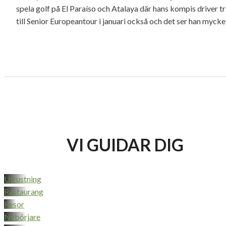
spela golf på El Paraíso och Atalaya där hans kompis driver
till Senior Europeantour i januari också och det ser han myck
VI GUIDAR DIG
Utrustning
Restaurang
Resor
Nybörjare