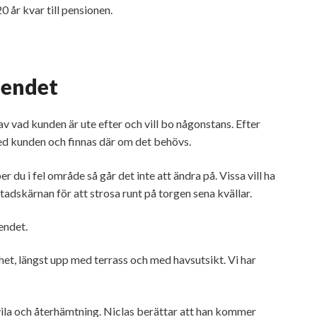
 år kvar till pensionen.
oendet
 av vad kunden är ute efter och vill bo någonstans. Efter
 med kunden och finnas där om det behövs.
r du i fel område så går det inte att ändra på. Vissa vill ha
stadskärnan för att strosa runt på torgen sena kvällar.
endet.
genhet, längst upp med terrass och med havsutsikt. Vi har
ila och återhämtning. Niclas berättar att han kommer