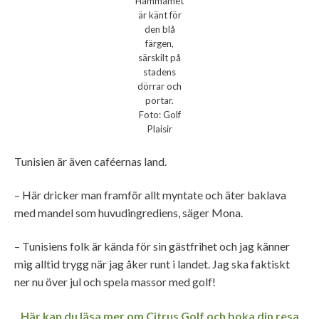
Hammamet
är känt för
den blå
färgen,
särskilt på
stadens
dörrar och
portar.
Foto: Golf
Plaisir
Tunisien är även caféernas land.
– Här dricker man framför allt myntate och äter baklava
med mandel som huvudingrediens, säger Mona.
– Tunisiens folk är kända för sin gästfrihet och jag känner
mig alltid trygg när jag åker runt i landet. Jag ska faktiskt
ner nu över jul och spela massor med golf!
Här kan du läsa mer om Citrus Golf och boka din resa