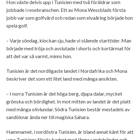
Hon växte delvis upp i Tunisien med två föräldrar som
jobbade i resebranschen. Ett av Mona Wessblads första
jobb var som golfvärd och redan som elvaåring började hon
spela golf.
– Varje söndag, klockan sju, hade vi stående starttider. Man
började med tröja och avslutade i shorts och kortärmat för
att det var så varmt, minns hon.
Tunisien är det nordligaste landet i Nordafrika och Mona
beskriver det som ett litet land med många ansikten.
– I norra Tunisien är det höga berg, djupa dalar, mycket
grönska och bördighet. In mot mitten av landet är det platt
med många olivlundar. Södra Tunisien består mestadels av
sandöknar ända ner till magiska Sahara.
Hammamet, i nordöstra Tunisien, är bland annat känt för att
vara Tunisiens första badort med långa sandstränder och