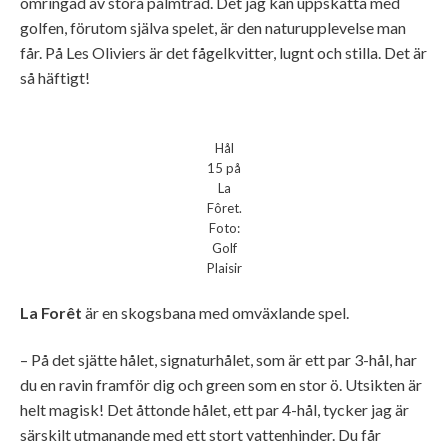
omringad av stora palmträd. Det jag kan uppskatta med
golfen, förutom själva spelet, är den naturupplevelse man
får. På Les Oliviers är det fågelkvitter, lugnt och stilla. Det är
så häftigt!
Hål
15 på
La
Fôret.
Foto:
Golf
Plaisir
La Forêt
är en skogsbana med omväxlande spel.
– På det sjätte hålet, signaturhålet, som är ett par 3-hål, har
du en ravin framför dig och green som en stor ö. Utsikten är
helt magisk! Det åttonde hålet, ett par 4-hål, tycker jag är
särskilt utmanande med ett stort vattenhinder. Du får