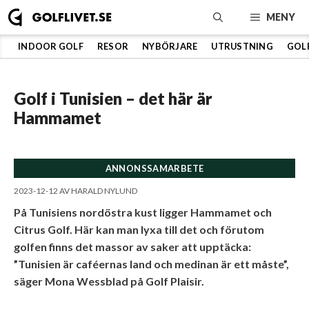
Hoppa
MENY
till
innehåll
INDOOR GOLF
RESOR
NYBÖRJARE
UTRUSTNING
GOL
Golf i Tunisien – det här är
Hammamet
ANNONSSAMARBETE
2023-12-12
AV
HARALD NYLUND
På Tunisiens nordöstra kust ligger Hammamet och
Citrus Golf. Här kan man lyxa till det och förutom
golfen finns det massor av saker att upptäcka:
”Tunisien är caféernas land och medinan är ett måste”,
säger Mona Wessblad på Golf Plaisir.