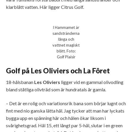
klarblått vatten. Här ligger Citrus Golf.
I Hammamet är
sandstränderna
långa och
vattnet magiskt
blått. Foto:
Golf Plaisir
Golf på Les Oliviers och La Fôret
18-hålsbanan
Les Oliviers
ligger vid en gammal olivodling
bland ståtliga olivträd som är hundratals år gamla.
– Det är en rolig och variationsrik bana som börjar lugnt och
fint med nio ganska lätta hål. Jag tycker att man har lyckats
bygga upp en spänning här och hålen ökar liksom i
svårighetsgrad. Hål 15, ett långt par 5-hål, slutar i en green