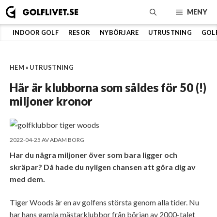
Hoppa
MENY
till
innehåll
INDOOR GOLF
RESOR
NYBÖRJARE
UTRUSTNING
GOL
HEM
»
UTRUSTNING
Här är klubborna som såldes för 50 (!)
miljoner kronor
2022-04-25
AV
ADAM BORG
Har du några miljoner över som bara ligger och
skräpar? Då hade du nyligen chansen att göra dig av
med dem.
Tiger Woods är en av golfens största genom alla tider. Nu
har hans gamla mästarklubbor från början av 2000-talet