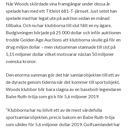
När Woods skördade sina framgångar under dessa år
spelade han med ett Titleist 681-T-järnset. Just setet han
spelade med har legat ute på auktion sedan en månad
tillbaka. Och nu har klubborna till slut fått en ny ägare.
Budgivningen började på 25 000 dollar och inför auktionen
trodde Golden Age Auctions att klubborna skulle gå för en
dryg miljon dollar – men slutsumman stannade till sist på
5,15 miljoner dollar vilket motsvarar nästan 50 miljoner
svenska kronor.
Den enorma summan gör det här samlarobjekten till ett av
de dyraste genom tiderna när det kommer till sportobjekt.
Woods klubbor blir bara slagna av en baseboll-legendaren
Babe Ruth-tröja som gick för 5,6 miljoner 2019.
“Klubborna har nu blivit ett av de mest värdefulla
sportsamlarobjekten, precis bakom en Babe Ruth-tröja
som såldes för 5,6 miljoner dollar 2019. Golfsamlandet har