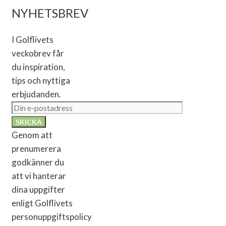
NYHETSBREV
I Golflivets
veckobrev får
du inspiration,
tips och nyttiga
erbjudanden.
Genom att
prenumerera
godkänner du
att vi hanterar
dina uppgifter
enligt Golflivets
personuppgiftspolicy