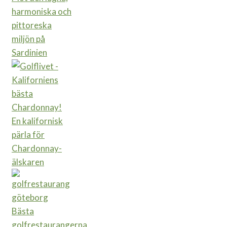
harmoniska och
pittoreska
miljön på
Sardinien
En kalifornisk
pärla för
Chardonnay-
älskaren
Bästa
golfrestaurangerna