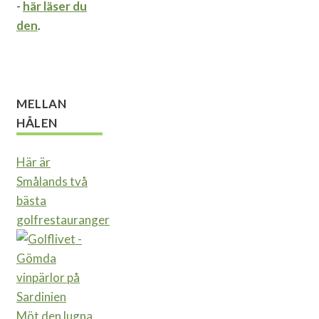
-
här läser du
den
.
MELLAN
HÅLEN
Här är
Smålands två
bästa
golfrestauranger
Möt den lugna,