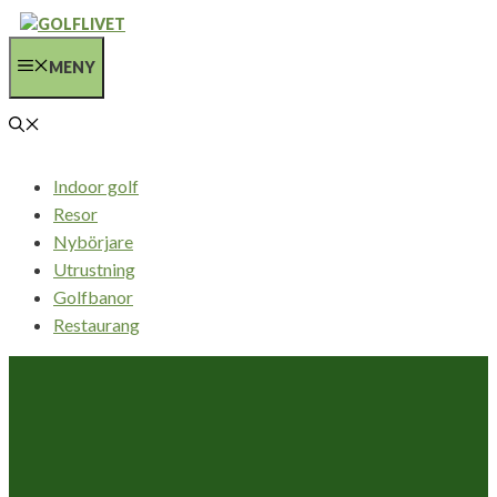
Hoppa
till
MENY
innehåll
Indoor golf
Resor
Nybörjare
Utrustning
Golfbanor
Restaurang