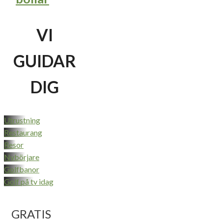
VI
GUIDAR
DIG
Utrustning
Restaurang
Resor
Nybörjare
Golfbanor
Golf på tv idag
GRATIS