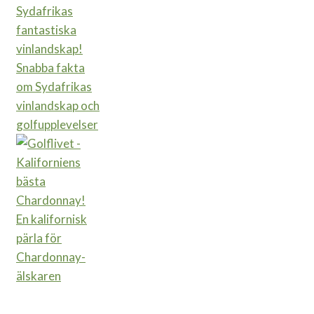
Snabba fakta
om Sydafrikas
vinlandskap och
golfupplevelser
En kalifornisk
pärla för
Chardonnay-
älskaren