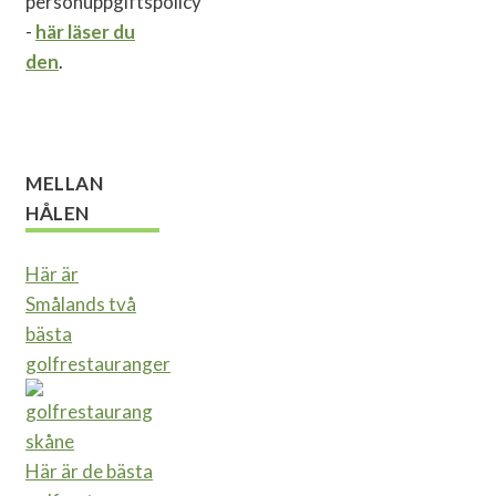
personuppgiftspolicy
-
här läser du
den
.
MELLAN
HÅLEN
Här är
Smålands två
bästa
golfrestauranger
Här är de bästa