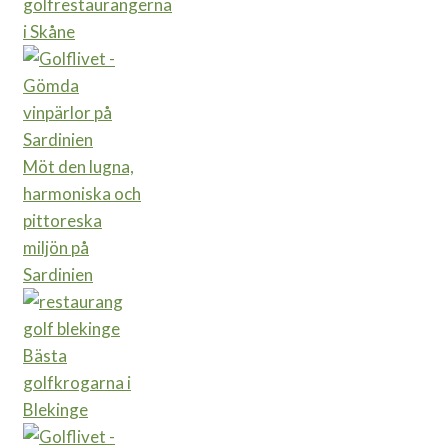
golfrestaurangerna
i Skåne
Möt den lugna,
harmoniska och
pittoreska
miljön på
Sardinien
Bästa
golfkrogarna i
Blekinge