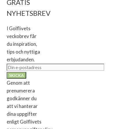
GRATIS
NYHETSBREV
I Golflivets
veckobrev får
du inspiration,
tips och nyttiga
erbjudanden.
Genom att
prenumerera
godkänner du
att vi hanterar
dina uppgifter
enligt Golflivets