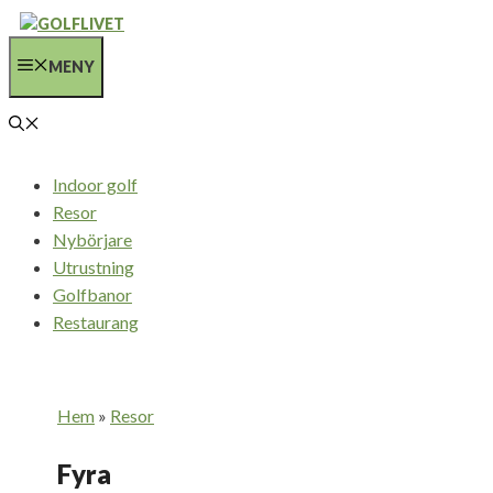
Hoppa
till
MENY
innehåll
Indoor golf
Resor
Nybörjare
Utrustning
Golfbanor
Restaurang
Hem
»
Resor
Fyra