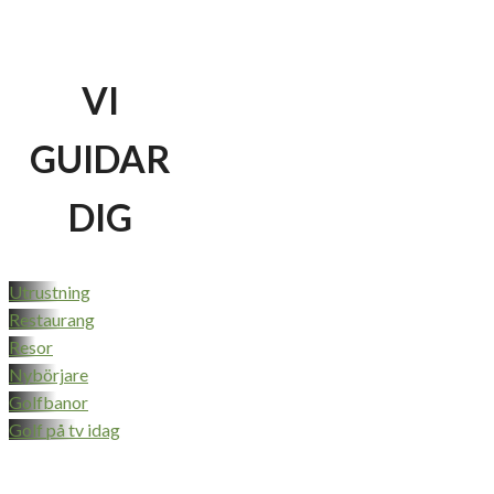
VI
GUIDAR
DIG
Utrustning
Restaurang
Resor
Nybörjare
Golfbanor
Golf på tv idag