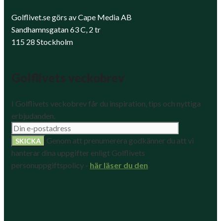
Golflivet.se görs av Cape Media AB
Sandhamnsgatan 63 C, 2 tr
115 28 Stockholm
Golflivets veckobrev
I Golflivets veckobrev får du inspiration, tips och nyttiga
erbjudanden.
Genom att prenumerera godkänner du att vi
hanterar dina uppgifter enligt Golflivets
personuppgiftspolicy -
här läser du den
.