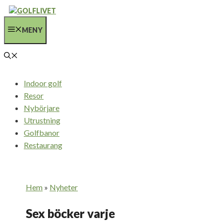
Hoppa
till
MENY
innehåll
Indoor golf
Resor
Nybörjare
Utrustning
Golfbanor
Restaurang
Hem
»
Nyheter
Sex böcker varje