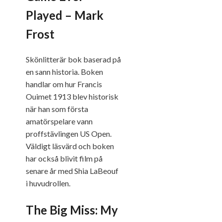
Played – Mark
Frost
Skönlitterär bok baserad på
en sann historia. Boken
handlar om hur Francis
Ouimet 1913 blev historisk
när han som första
amatörspelare vann
proffstävlingen US Open.
Väldigt läsvärd och boken
har också blivit film på
senare år med Shia LaBeouf
i huvudrollen.
The Big Miss: My