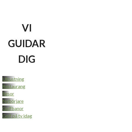
VI
GUIDAR
DIG
Utrustning
Restaurang
Resor
Nybörjare
Golfbanor
Golf på tv idag