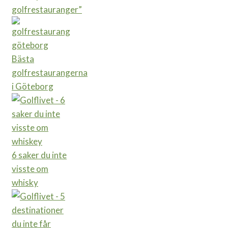
golfrestauranger”
Bästa
golfrestaurangerna
i Göteborg
6 saker du inte
visste om
whisky