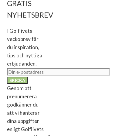
GRATIS
NYHETSBREV
I Golflivets
veckobrev får
du inspiration,
tips och nyttiga
erbjudanden.
Genom att
prenumerera
godkänner du
att vi hanterar
dina uppgifter
enligt Golflivets