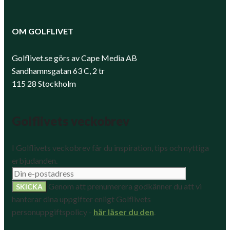
OM GOLFLIVET
Golflivet.se görs av Cape Media AB
Sandhamnsgatan 63 C, 2 tr
115 28 Stockholm
Golflivets veckobrev
I Golflivets veckobrev får du inspiration, tips och nyttiga
erbjudanden.
Genom att prenumerera godkänner du att vi
hanterar dina uppgifter enligt Golflivets
personuppgiftspolicy -
här läser du den
.