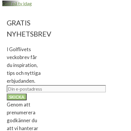
Golf på tv idag
GRATIS
NYHETSBREV
I Golflivets
veckobrev får
du inspiration,
tips och nyttiga
erbjudanden.
Genom att
prenumerera
godkänner du
att vi hanterar