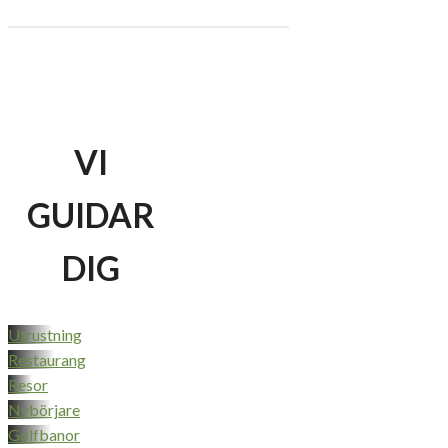
VI
GUIDAR
DIG
Utrustning
Restaurang
Resor
Nybörjare
Golfbanor