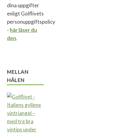
dina uppgifter
enligt Golflivets
personuppgiftspolicy
-
här läser du
den
.
MELLAN
HÅLEN