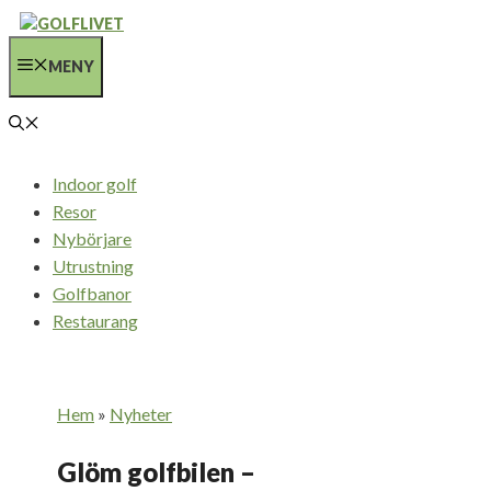
Hoppa
till
MENY
innehåll
Indoor golf
Resor
Nybörjare
Utrustning
Golfbanor
Restaurang
Hem
»
Nyheter
Glöm golfbilen –