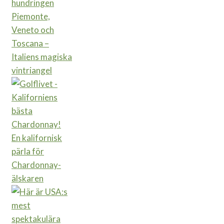
Piemonte,
Veneto och
Toscana –
Italiens magiska
vintriangel
En kalifornisk
pärla för
Chardonnay-
älskaren