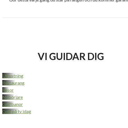
VI GUIDAR DIG
Utrustning
Restaurang
Resor
Nybörjare
Golfbanor
Golf på tv idag