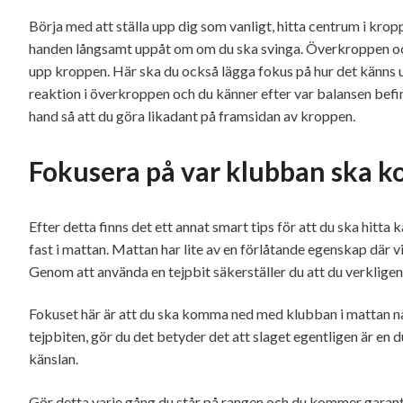
Börja med att ställa upp dig som vanligt, hitta centrum i kro
handen långsamt uppåt om om du ska svinga. Överkroppen och
upp kroppen. Här ska du också lägga fokus på hur det känns u
reaktion i överkroppen och du känner efter var balansen befi
hand så att du göra likadant på framsidan av kroppen.
Fokusera på var klubban ska 
Efter detta finns det ett annat smart tips för att du ska hitta k
fast i mattan. Mattan har lite av en förlåtande egenskap där vi
Genom att använda en tejpbit säkerställer du att du verkligen f
Fokuset här är att du ska komma ned med klubban i mattan någr
tejpbiten, gör du det betyder det att slaget egentligen är en d
känslan.
Gör detta varje gång du står på rangen och du kommer garante