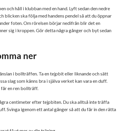
ppen och håll i klubban med en hand. Lyft sedan den nedre
 blicken ska följa med handens pendel så att du öppnar
nder foten. Om rörelsen börjar nedifrån blir det en
nner sig i kroppen. Gör detta några gånger och byt sedan
komma ner
änslan i bollträffen. Ta en tejpbit eller liknande och sätt
ssa slag som känns bra i själva verket kan vara en duff.
år en ren bollträff.
a centimeter efter tejpbiten. Du ska alltså inte träffa
uff. Svinga igenom ett antal gånger så att du får in den rätta
rat få ut mer av din träning.