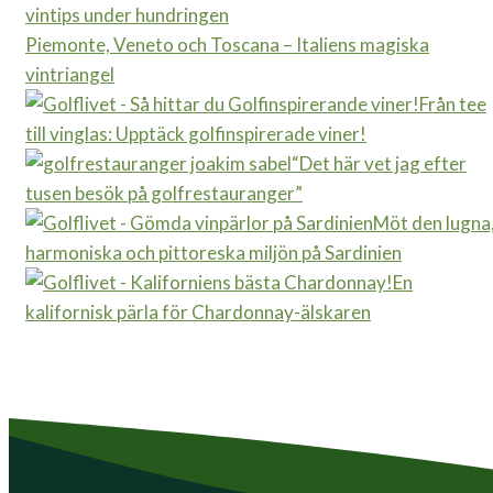
Piemonte, Veneto och Toscana – Italiens magiska
vintriangel
Från tee
till vinglas: Upptäck golfinspirerade viner!
“Det här vet jag efter
tusen besök på golfrestauranger”
Möt den lugna
harmoniska och pittoreska miljön på Sardinien
En
kalifornisk pärla för Chardonnay-älskaren