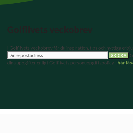
Golflivets veckobrev
I Golflivets veckobrev får du inspiration, tips och nyttiga erbj
G
dina uppgifter enligt Golflivets personuppgiftspolicy -
här läs