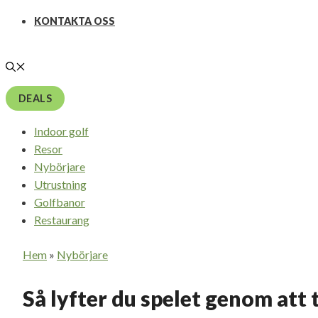
KONTAKTA OSS
DEALS
Indoor golf
Resor
Nybörjare
Utrustning
Golfbanor
Restaurang
Hem
»
Nybörjare
Så lyfter du spelet genom att 