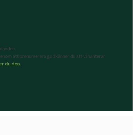
udanden.
enom att prenumerera godkänner du att vi hanterar
er du den
.