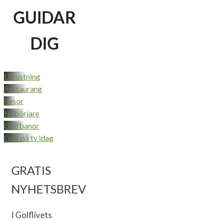
GUIDAR
DIG
Utrustning
Restaurang
Resor
Nybörjare
Golfbanor
Golf på tv idag
GRATIS
NYHETSBREV
I Golflivets