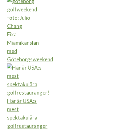
Fixa
Miamikänslan
med
Göteborgsweekend
Här är USA:s
mest
spektakulära
golfrestauranger