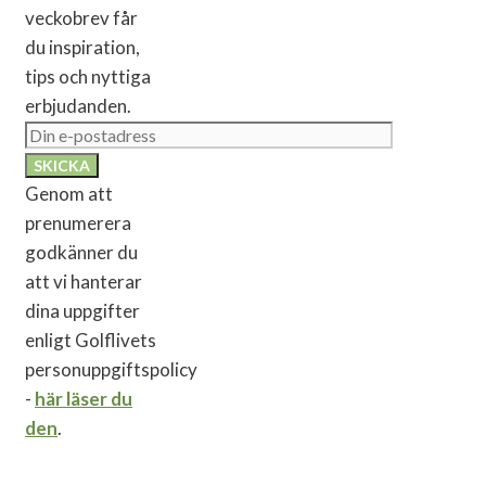
veckobrev får
du inspiration,
tips och nyttiga
erbjudanden.
Genom att
prenumerera
godkänner du
att vi hanterar
dina uppgifter
enligt Golflivets
personuppgiftspolicy
-
här läser du
den
.