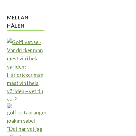
MELLAN
HÅLEN
Här dricker man
mest vin i hela
världen – vet du
var?
“Det här vet jag