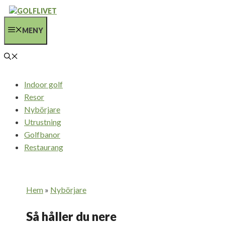
Hoppa
till
MENY
innehåll
Indoor golf
Resor
Nybörjare
Utrustning
Golfbanor
Restaurang
Hem
»
Nybörjare
Så håller du nere