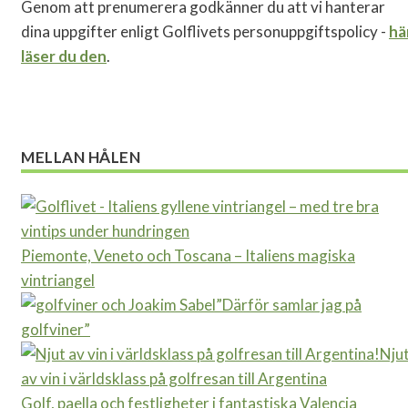
Genom att prenumerera godkänner du att vi hanterar
dina uppgifter enligt Golflivets personuppgiftspolicy -
hä
läser du den
.
MELLAN HÅLEN
Piemonte, Veneto och Toscana – Italiens magiska
vintriangel
”Därför samlar jag på
golfviner”
Nju
av vin i världsklass på golfresan till Argentina
Golf, paella och festligheter i fantastiska Valencia