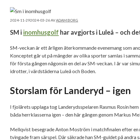
2024-11-29
2024-03-26
AV
ADAM BORG
SM i
inomhusgolf
har avgjorts i Luleå – och de
SM-veckan är ett årligen återkommande evenemang som anor
Konceptet går ut på mängder av olika sporter samlas i samma 
för första gången någonsin en del av SM-veckan. I år var simu
idrotter, i värdstäderna Luleå och Boden.
Storslam för Landeryd – igen
I fjolårets upplaga tog Landerydsspelaren Rasmus Rosin hem 
båda herrklasserna igen – den här gången genom Markus Mel
Mellqvist besegrade Anton Moström i matchfinalen efter en rej
tvingade fram särspel. Där säkrade han SM-guldet på andra s