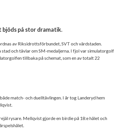
t bjöds på stor dramatik.
dnas av Riksidrottsförbundet, SVT och värdstaden.
stad och tävlar om SM-medaljerna. I fjol var simulatorgolf
latorgolfen tillbaka på schemat, som en av totalt 22
både match- och duelltävlingen. I år tog Landeryd hem
lqvist.
äl rysare. Mellqvist gjorde en birdie på 18:e hålet och
ärspelshålet.