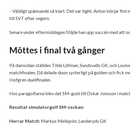
– Väldigt spännande så klart. Det var tight. Anton börjar fint m
till SVT efter segern.
Senare under eftermiddagen följde han upp succén med att oc
Möttes i final två gånger
På damsidan ställdes Tilde Löfman, Sundsvalls GK, och Louis
matchfinalen. Då delade duon systerligt på gulden och fick m
Hofgren duellfinalen.
Hos paragolfarna blev det SM-guld till Oskar Jonsson i match
Resultat simulatorgolf SM-veckan:
Herrar Match:
Markus Mellqvist, Landeryds GK