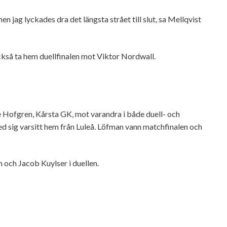
en jag lyckades dra det längsta strået till slut, sa Mellqvist
kså ta hem duellfinalen mot Viktor Nordwall.
e Hofgren, Kårsta GK, mot varandra i både duell- och
ed sig varsitt hem från Luleå. Löfman vann matchfinalen och
 och Jacob Kuylser i duellen.