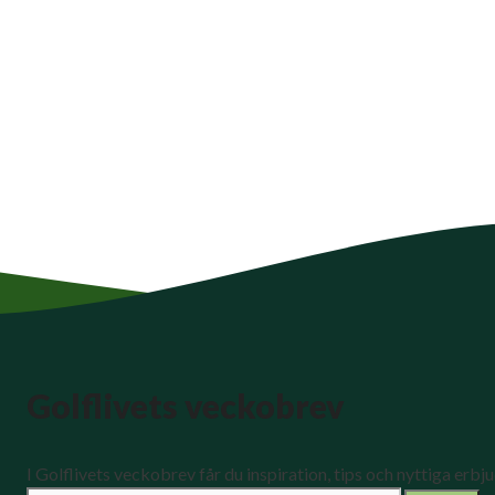
Golflivets veckobrev
I Golflivets veckobrev får du inspiration, tips och nyttiga erbj