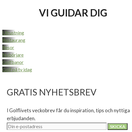
VI GUIDAR DIG
Utrustning
Restaurang
Resor
Nybörjare
Golfbanor
Golf på tv idag
GRATIS NYHETSBREV
I Golflivets veckobrev får du inspiration, tips och nyttiga
erbjudanden.