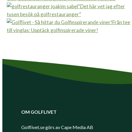
“Det här vet jag efter
tusen besök på golfrestauranger”
Från tee
till vinglas: Upptäck golfinspirerade viner!
OM GOLFLIVET
Golflivet.se görs av Cape Media AB