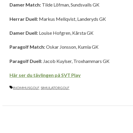
Damer Match:
Tilde Löfman, Sundsvalls GK
Herrar Duell:
Markus Mellqvist, Landeryds GK
Damer Duell:
Louise Hofgren, Kårsta GK
Paragolf Match:
Oskar Jonsson, Kumla GK
Paragolf Duell:
Jacob Kuylser, Troxhammars GK
Här ser du tävlingen på SVT Play
ETIKETTER
INOMHUSGOLF
,
SIMULATORGOLF