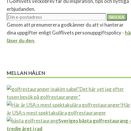
I Golflivets veckobrev får du inspiration, tips och nyttiga
erbjudanden.
Genom att prenumerera godkänner du att vi hanterar
dina uppgifter enligt Golflivets personuppgiftspolicy -
hä
läser du den
.
MELLAN HÅLEN
“Det här vet jag efter
tusen besök på golfrestauranger”
Här
är USA:s mest spektakulära golfrestauranger
Sveriges bästa golfrestaurang 
tredje året i rad