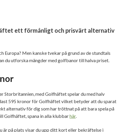
äftet ett förmånligt och prisvärt alternativ
och Europa? Men kanske tvekar på grund av de stundtals
 du utforska mängder med golfbanor till halva priset.
anor
eller Storbritannien, med Golfhäftet spelar du med halv
ast 595 kronor för Golfhäftet vilket betyder att du sparat
ekt alternativ för dig som har tröttnat på att bara spela på
l Golfhäftet, spana in alla klubbar
här
.
är på plats visar du upp ditt kort eller bekräftelse i