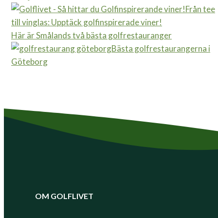
Från tee
till vinglas: Upptäck golfinspirerade viner!
Här är Smålands två bästa golfrestauranger
Bästa golfrestaurangerna i
Göteborg
OM GOLFLIVET