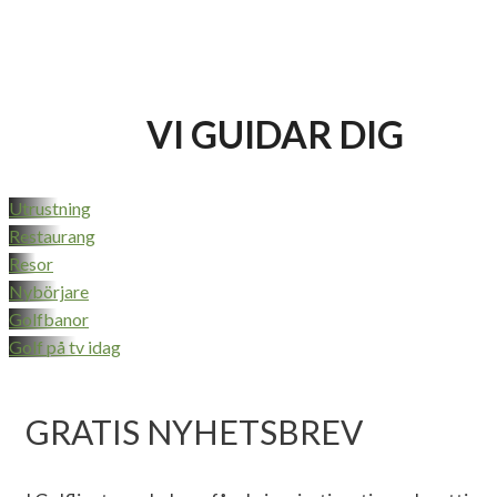
VI GUIDAR DIG
Utrustning
Restaurang
Resor
Nybörjare
Golfbanor
Golf på tv idag
GRATIS NYHETSBREV