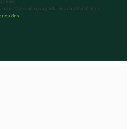
udanden.
enom att prenumerera godkänner du att vi hanterar
er du den
.