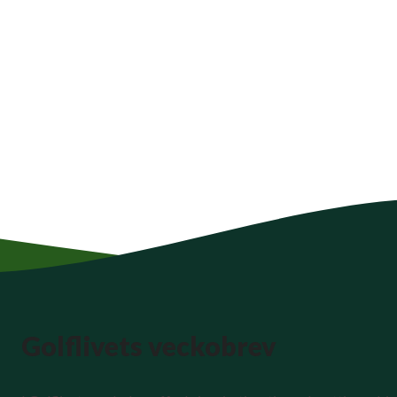
Golflivets veckobrev