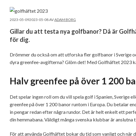
2023-05-09
2023-05-08
AV
ADAM BORG
Gillar du att testa nya golfbanor? Då är Golfh
för dig.
Drömmer du också om att utforska fler golfbanor i Sverige 
dyra greenfee-avgifterna? Glöm det! Med Golfhäftet 2023 kan
Halv greenfee på över 1 200 b
Det spelar ingen roll om du vill spela golf i Spanien, Sverige 
greenfee på över 1 200 banor runtom i Europa. Du betalar end
in pengar redan efter några rundor. Det är helt enkelt ett perf
din hemmabana. Väldigt många svenska klubbar är anslutna til
För att använda Golfhäftet bokar du tid som vanligt och när du 