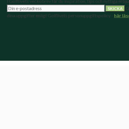
I Golflivets veckobrev får du inspiration, tips och nyttiga erbj
G
dina uppgifter enligt Golflivets personuppgiftspolicy -
här läs