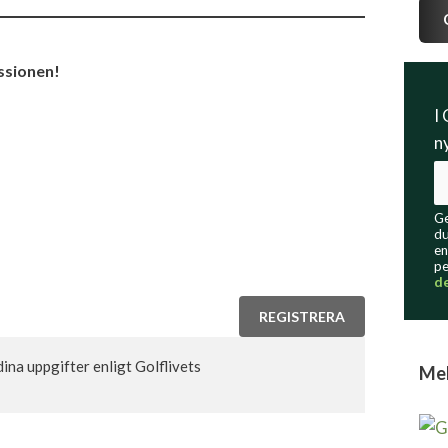
ussionen!
I
n
Ge
du
en
pe
d
REGISTRERA
na uppgifter enligt Golflivets 
Mel