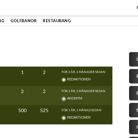
NG
GOLFBANOR
RESTAURANG
1
2
FÖR 2 ÅR, 3 MÅNADER SEDAN
REDAKTIONEN
2
2
FÖR 2 ÅR, 3 MÅNADER SEDAN
ANONYM
500
525
FÖR 1 ÅR, 1 MÅNAD SEDAN
REDAKTIONEN