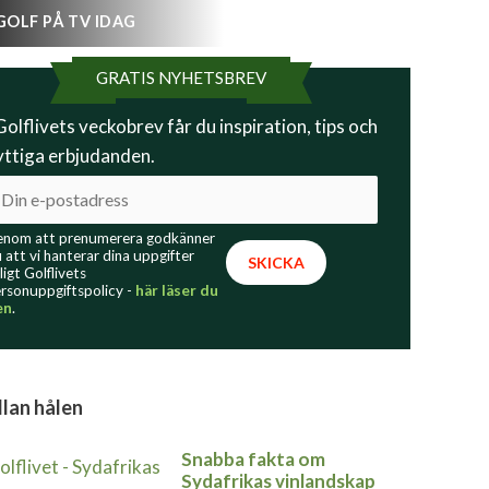
GOLF PÅ TV IDAG
GRATIS NYHETSBREV
 Golflivets veckobrev får du inspiration, tips och
yttiga erbjudanden.
nom att prenumerera godkänner
 att vi hanterar dina uppgifter
ligt Golflivets
rsonuppgiftspolicy -
här läser du
en
.
lan hålen
Snabba fakta om
Sydafrikas vinlandskap