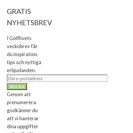
GRATIS
NYHETSBREV
I Golflivets
veckobrev får
du inspiration,
tips och nyttiga
erbjudanden.
Genom att
prenumerera
godkänner du
att vi hanterar
dina uppgifter