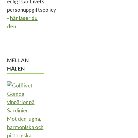
enligt Golflivets
personuppgiftspolicy
-
här läser du
den
.
MELLAN
HÅLEN
Möt den lugna,
harmoniska och
pittoreska