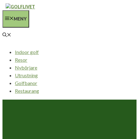
Hoppa
till
MENY
innehåll
Indoor golf
Resor
Nybörjare
Utrustning
Golfbanor
Restaurang