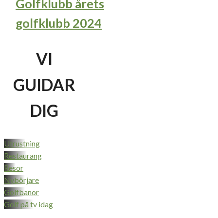
Golfklubb årets
golfklubb 2024
VI
GUIDAR
DIG
Utrustning
Restaurang
Resor
Nybörjare
Golfbanor
Golf på tv idag