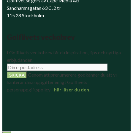
Golflivet.se görs av Cape Media AB
Sandhamnsgatan 63 C, 2 tr
115 28 Stockholm
Golflivets veckobrev
I Golflivets veckobrev får du inspiration, tips och nyttiga
erbjudanden.
Genom att prenumerera godkänner du att vi
hanterar dina uppgifter enligt Golflivets
personuppgiftspolicy -
här läser du den
.