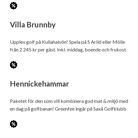
Villa Brunnby
Upplev golf på Kullahalvön! Spela på S Arild eller Mölle
från 2 245 kr per gäst. Inkl. middag, boende och frukost.
Hennickehammar
Paketet för den som vill kombinera god mat & miljö med
en dag på golfbanan! Greenfee ingår på Saxå Golfklubb