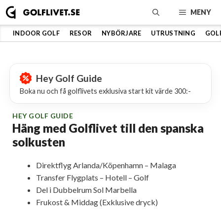
Hoppa
MENY
till
innehåll
INDOOR GOLF
RESOR
NYBÖRJARE
UTRUSTNING
GOL
Hey Golf Guide
Boka nu och få golflivets exklusiva start kit värde 300:-
HEY GOLF GUIDE
Häng med Golflivet till den spanska
solkusten
Direktflyg Arlanda/Köpenhamn – Malaga
Transfer Flygplats – Hotell – Golf
Del i Dubbelrum Sol Marbella
Frukost & Middag (Exklusive dryck)