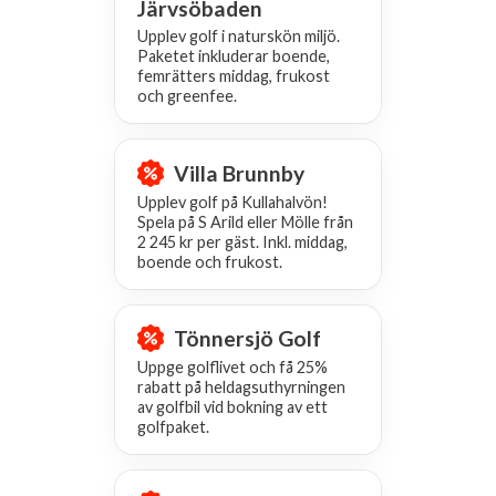
Järvsöbaden
Upplev golf i naturskön miljö.
Paketet inkluderar boende,
femrätters middag, frukost
och greenfee.
Villa Brunnby
Upplev golf på Kullahalvön!
Spela på S Arild eller Mölle från
2 245 kr per gäst. Inkl. middag,
boende och frukost.
Tönnersjö Golf
Uppge golflivet och få 25%
rabatt på heldagsuthyrningen
av golfbil vid bokning av ett
golfpaket.