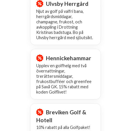
Ulvsby Herrgård
Njut av golf på valfri bana,
herrgårdsmiddagar,
champagne, frukost, och
avkoppling i Drottning
Kristinas badstuga. Bo på
Ulvsby herrgård med sjöutsikt.
Hennickehammar
Upplev en golfhelg med två
övernattningar,
trerättersmiddagar,
frukostbufféer och greenfee
på Saxå GK. 15% rabatt med
koden Golflivet!
Breviken Golf &
Hotell
10% rabatt på alla Golfpaket!