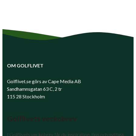
OM GOLFLIVET
Golflivet.se görs av Cape Media AB
Sandhamnsgatan 63 C, 2 tr
115 28 Stockholm
Golflivets veckobrev
I Golflivets veckobrev får du inspiration, tips och nyttiga