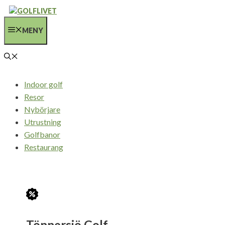
Hoppa
till
MENY
innehåll
Indoor golf
Resor
Nybörjare
Utrustning
Golfbanor
Restaurang
Tönnersjö Golf