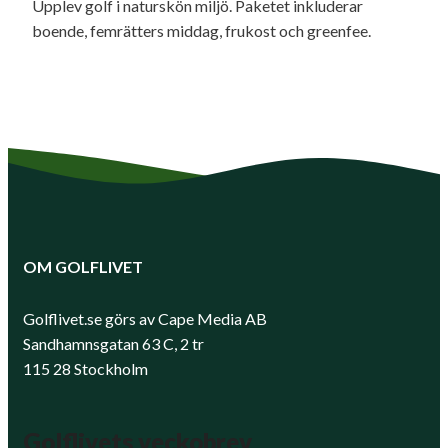
Upplev golf i naturskön miljö. Paketet inkluderar
boende, femrätters middag, frukost och greenfee.
OM GOLFLIVET
Golflivet.se görs av Cape Media AB
Sandhamnsgatan 63 C, 2 tr
115 28 Stockholm
Golflivets veckobrev