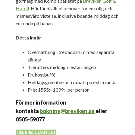
golfhelg med Kompispaketet på
Breviken Golf &
Hotell
. Här får ni allt ni behöver för en rolig och
minnesvärd vistelse, inklusive boende, middag och
en runda på banan.
Detta ingår:
Övernattning i trebäddsrum med separata
sängar
Trerätters middag i restaurangen
Frukostbuffé
Heldagsgreenfee och rabatt på extra runda
Pris:
1555:-
1399:- per person
För mer information
kontakta
bokning@breviken.se
eller
0505-59077
TILL ERBJUDANDET