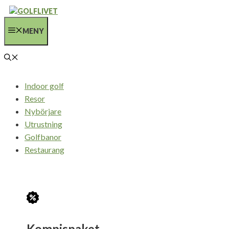
Hoppa
till
MENY
innehåll
Indoor golf
Resor
Nybörjare
Utrustning
Golfbanor
Restaurang
Kompispaket