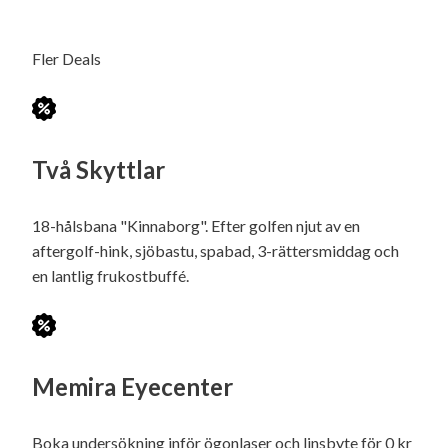
Fler Deals
Två Skyttlar
18-hålsbana "Kinnaborg". Efter golfen njut av en
aftergolf-hink, sjöbastu, spabad, 3-rättersmiddag och
en lantlig frukostbuffé.
Memira Eyecenter
Boka undersökning inför ögonlaser och linsbyte för 0 kr