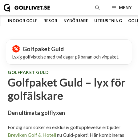
Hoppa
MENY
till
innehåll
INDOOR GOLF
RESOR
NYBÖRJARE
UTRUSTNING
GOL
Golfpaket Guld
Lyxig golfvistelse med två dagar på banan och vinpaket.
GOLFPAKET GULD
Golfpaket Guld – lyx för
golfälskare
Den ultimata golflyxen
För dig som söker en exklusiv golfupplevelse erbjuder
Breviken Golf & Hotell
nu Guld-paket! Här kombineras