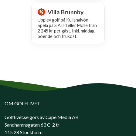
Villa Brunnby
Upplev golf på Kullahalvön!
Spela på S Arild eller Mölle från
2 245 kr per gäst. Inkl. middag,
boende och frukost.
OM GOLFLIVET
Golflivet.se görs av Cape Media AB
Sandhamnsgatan 63 C, 2 tr
115 28 Stockholm