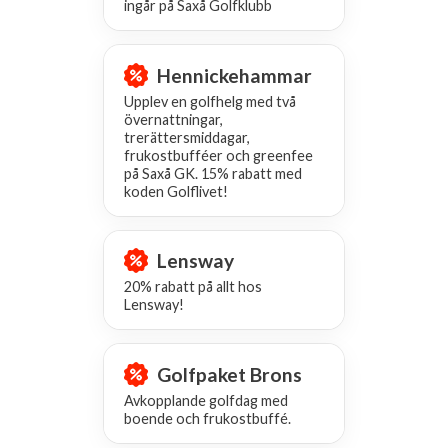
ingår på Saxå Golfklubb
Hennickehammar
Upplev en golfhelg med två
övernattningar,
trerättersmiddagar,
frukostbufféer och greenfee
på Saxå GK. 15% rabatt med
koden Golflivet!
Lensway
20% rabatt på allt hos
Lensway!
Golfpaket Brons
Avkopplande golfdag med
boende och frukostbuffé.