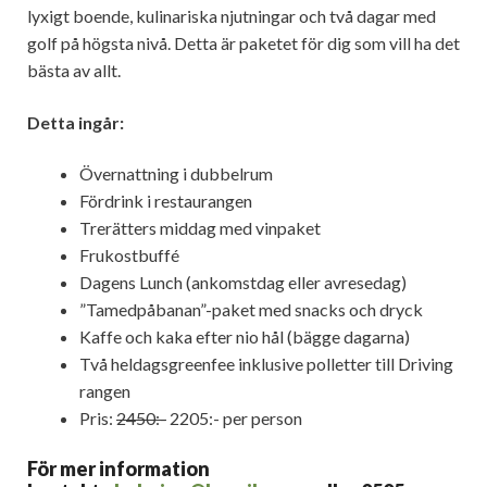
lyxigt boende, kulinariska njutningar och två dagar med
golf på högsta nivå. Detta är paketet för dig som vill ha det
bästa av allt.
Detta ingår:
Övernattning i dubbelrum
Fördrink i restaurangen
Trerätters middag med vinpaket
Frukostbuffé
Dagens Lunch (ankomstdag eller avresedag)
”Tamedpåbanan”-paket med snacks och dryck
Kaffe och kaka efter nio hål (bägge dagarna)
Två heldagsgreenfee inklusive polletter till Driving
rangen
Pris:
2450:-
2205:- per person
För mer information