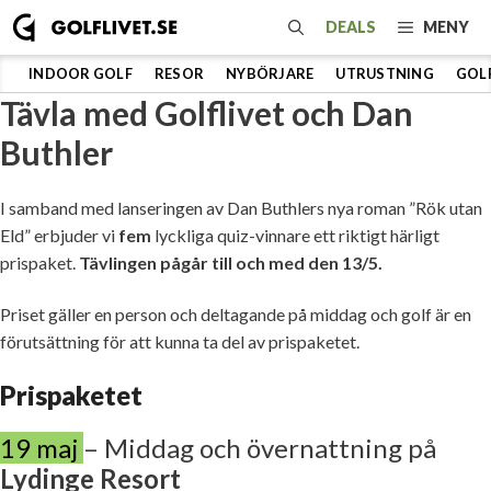
Hoppa
DEALS
MENY
till
innehåll
INDOOR GOLF
RESOR
NYBÖRJARE
UTRUSTNING
GOL
Tävla med Golflivet och Dan
Buthler
I samband med lanseringen av Dan Buthlers nya roman ”Rök utan
Eld” erbjuder vi
fem
lyckliga quiz-vinnare ett riktigt härligt
prispaket.
Tävlingen pågår till och med den 13/5.
Priset gäller en person och deltagande på middag och golf är en
förutsättning för att kunna ta del av prispaketet.
Prispaketet
19 maj
– Middag och övernattning på
Lydinge Resort