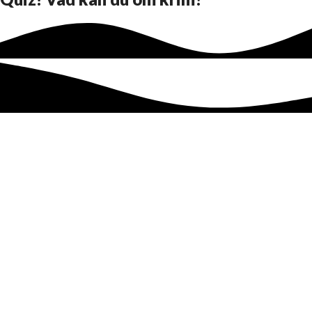
Om Golflivet
Golflivet.se görs av Cape Media AB
Sandhamnsgatan 63 C, 2 tr
115 28 Stockholm
GOLFLIVETS VECKOBREV